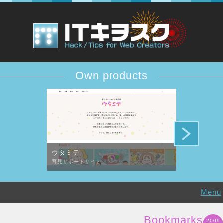
Own products
ウタミテ
DESiTIQUE
育児サポートサイト
デザイン批評コ
Menu
Bookmarks
2009