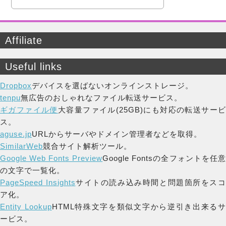
Affiliate
Useful links
Dropbox
デバイスを選ばないオンラインストレージ。
tenpu
無広告のおしゃれなファイル転送サービス。
ギガファイル便
大容量ファイル(25GB)にも対応の転送サー
ス。
aguse.jp
URLからサーバやドメイン管理者などを取得。
SimilarWeb
競合サイト解析ツール。
Google Web Fonts Preview
Google Fontsの全フォントを任
の文字で一覧化。
PageSpeed Insights
サイトの読み込み時間と問題箇所をス
ア化。
Entity Lookup
HTML特殊文字を類似文字から逆引き出来る
ービス。