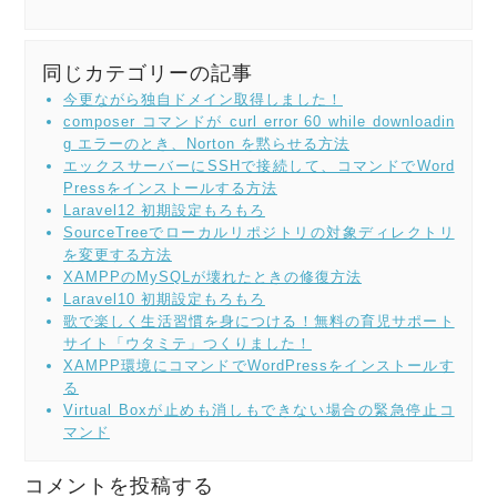
同じカテゴリーの記事
今更ながら独自ドメイン取得しました！
composer コマンドが curl error 60 while downloadin
g エラーのとき、Norton を黙らせる方法
エックスサーバーにSSHで接続して、コマンドでWord
Pressをインストールする方法
Laravel12 初期設定もろもろ
SourceTreeでローカルリポジトリの対象ディレクトリ
を変更する方法
XAMPPのMySQLが壊れたときの修復方法
Laravel10 初期設定もろもろ
歌で楽しく生活習慣を身につける！無料の育児サポート
サイト「ウタミテ」つくりました！
XAMPP環境にコマンドでWordPressをインストールす
る
Virtual Boxが止めも消しもできない場合の緊急停止コ
マンド
コメントを投稿する