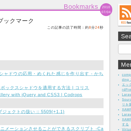
Bookmarks
2010
07/04
週間ブックマーク
この記事の読了時間：約
8
分
24
秒
Se
Me
プシャドウの応用・めくれた感じを作り出す - かち
comp
din
エッ
とボックスシャドウを適用する方法 | コリス
rdP
allery with jQuery and CSS3 | Codrops
Lar
Sou
リを
XA
ェクトの扱い :: 5509(+1.1)
Lar
XAM
する
もアニメーションさせることができるスクリプト -Ca
Vir