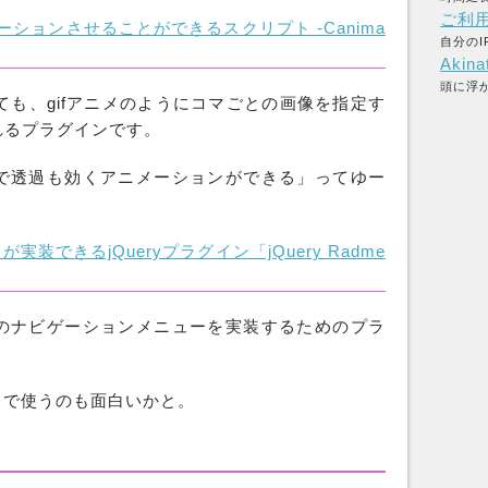
ご利
メーションさせることができるスクリプト -Canima
自分のI
Akina
頭に浮
ても、gifアニメのようにコマごとの画像を指定す
れるプラグインです。
で透過も効くアニメーションができる」ってゆー
できるjQueryプラグイン「jQuery Radme
のナビゲーションメニューを実装するためのプラ
たいな感じで使うのも面白いかと。