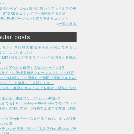
ンド
C環境からWindows環境に届いたファイル群の中
DS_STOREをコマンドで一発削除する方法
MPPのPHPバージョンを切り替えるコマンド
»
一覧を見る
ular posts
しりが】内痔核の根治手術＆入院して来まし
【ばくはつしました】
LやMITやCCなど主要ライセンスの内容と意味の
め
ルの文字化けを解読するWebサービス3選
名サイトのPHP製無料クローンスクリプト38選
uTubeの動画を二つ同時に一画面で視聴できるwe
ービス「二窓無双」、公開します！
しても二度寝しちゃう人でも絶対に寝坊しない
が使える日本語フリーフォント40選+2
者でも】PhotoshopやIllustratorでのパス（ペ
曲線）の使い方が、5時間で上達する方法【劇的
た一人でwebサービスを作るための、６つの技術
つの知識
ーランスが実務で使ってる厳選WordPressプラ
21個