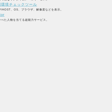
用環境チェックツール
P/HOST、OS、ブラウザ、解像度などを表示。
tor
かべた人物を当てる超能力サービス。