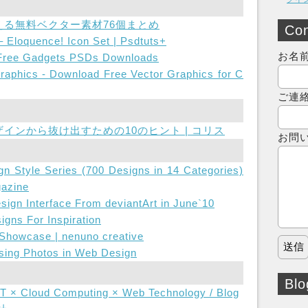
る無料ベクター素材76個まとめ
Con
– Eloquence! Icon Set | Psdtuts+
お名
 Free Gadgets PSDs Downloads
raphics - Download Free Vector Graphics for C
ご連
インから抜け出すための10のヒント | コリス
お問
 Style Series (700 Designs in 14 Categories)
azine
ign Interface From deviantArt in June`10
gns For Inspiration
Showcase | nenuno creative
sing Photos in Web Design
Blo
IT × Cloud Computing × Web Technology / Blog