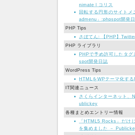
nimate | コリス
回転する円形のサイトメニュ
admenu」:phpspot開発
PHP Tips
さぼてん: 【PHP】Twitt
PHP ライブラリ
PHPで予め許可したタグと
spot開発日誌
WordPress Tips
HTMLをWPテーマ化する時
IT関連ニュース
さくらインターネット、N
ublickey
各種まとめエントリー情報
「HTML5 Rocks」
を集めました － Publicke