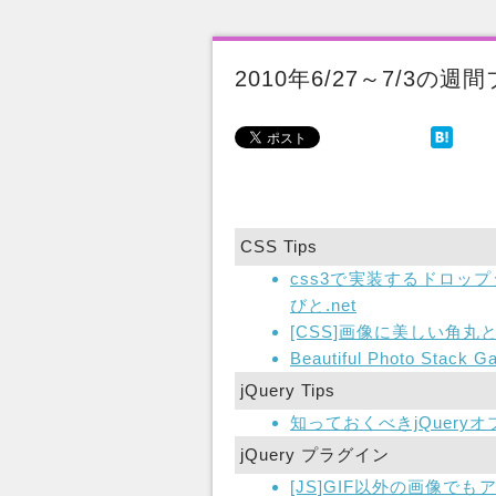
2010年6/27～7/3の
CSS Tips
css3で実装するドロッ
びと.net
[CSS]画像に美しい角丸
Beautiful Photo Stack G
jQuery Tips
知っておくべきjQueryオブジ
jQuery プラグイン
[JS]GIF以外の画像で