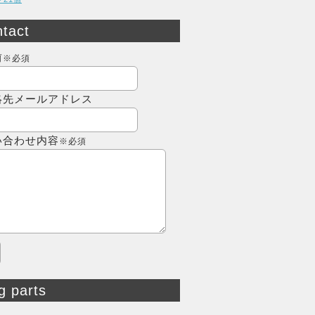
tact
前
※必須
絡先メールアドレス
い合わせ内容
※必須
g parts