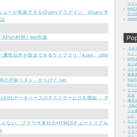
コマ
MA
ーが実装できるjQueryプラグイン「jQuery R
の.
日誌
XA
er APIの利用とbot作成
Pop
【お
た！
属性以外を除去できるライブラリ「kses」:php
GP
まと
メー
超有
の手順リスト - かちびと.net
Yo
bサ
どう
方法
oSQLデータベースのテストサービスを開始 － P
漢字
【初心
ジェ
に】
たっ
だけじゃない、ブラウザ各社のHTML5チュートリアル
と４
y
フリ
グイン