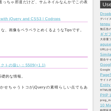
と邪道っちゃ邪道だけど、サムネイルなんかでこの表
Use
Drop
y with jQuery and CSS3 | Codrops
デバイ
tenpu
無広告
な、画像をペラペラとめくるようなTipsです。
ギガ
大容量フ
aguse
URL
Simil
競合サ
Googl
の扱い :: 5509(+1.1)
Goog
PageS
る基礎的な情報。
サイト
Entit
せちゃうトコがjQueryの素晴らしい点でもあ
HTM
PHP L
preg
10 Mi
時間延