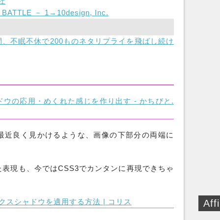
社
BATTLE － 1→10design, Inc.
「12時間、不眠不休で200ものネタリプライを飛ばし続け
ドウの応用・めくれた感じを作り出す - かちびと.
最近良く見かけるような、画像の下部分の両端に
表現も、今ではCSS3でカンタンに再現できちゃ
ックスシャドウを適用する方法 | コリス
Affi