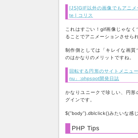
[JS]GIF以外の画像でもアニ
te | コリス
これはすごい！gif画像じゃなく
ることでアニメーションさせら
制作側としては「キレイな画質
のはかなりのメリットですね。
回転する円形のサイトメニューが実装
nu」:phpspot開発日誌
かなりユニークで珍しい、円形
グインです。
$("body").dblclick()み
PHP Tips