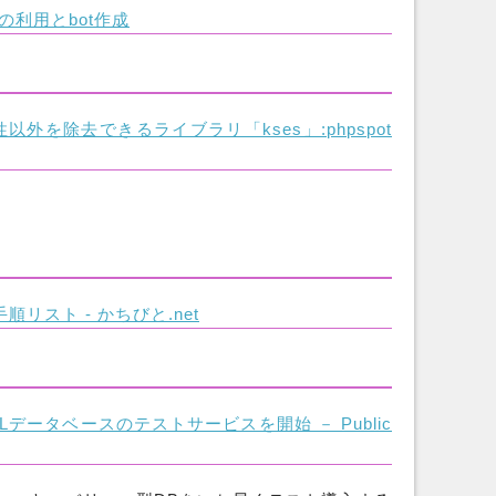
PIの利用とbot作成
外を除去できるライブラリ「kses」:phpspot
リスト - かちびと.net
データベースのテストサービスを開始 － Public