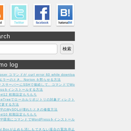
arch
mo log
oser コマンドが curl error 60 while downloa
g エラーのとき、Norton を黙らせる方法
クスサーバーにSSHで接続して、コマンドでWo
ressをインストールする方法
avel12 初期設定もろもろ
rceTreeでローカルリポジトリの対象ディレクト
変更する方法
MPPのMySQLが壊れたときの修復方法
avel10 初期設定もろもろ
PP環境にコマンドでWordPressをインストール
tual Boxが止めも消しもできない場合の緊急停止