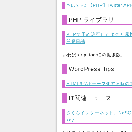
さぼてん: 【PHP】Twitter A
PHP ライブラリ
PHPで予め許可したタグと属性以
開発日誌
いわばstrip_tags()の拡張版。
WordPress Tips
HTMLをWPテーマ化する時の手順
IT関連ニュース
さくらインターネット、NoSQL
key