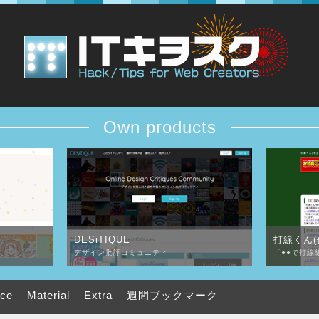
Own products
DESiTIQUE
打線くん(
デザイン批評コミュニティ
「●●で打線
uce
Material
Extra
週間ブックマーク