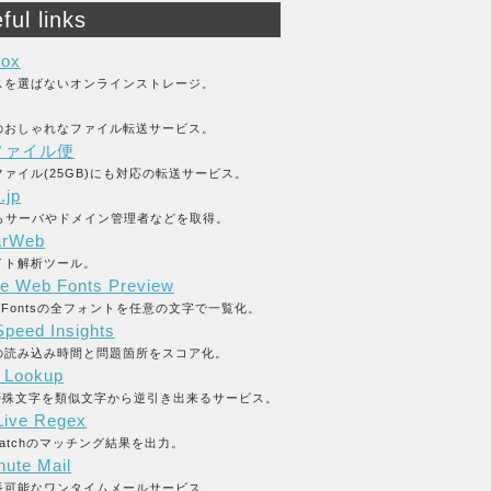
ful links
box
スを選ばないオンラインストレージ。
のおしゃれなファイル転送サービス。
ファイル便
ァイル(25GB)にも対応の転送サービス。
.jp
からサーバやドメイン管理者などを取得。
arWeb
イト解析ツール。
e Web Fonts Preview
le Fontsの全フォントを任意の文字で一覧化。
peed Insights
の読み込み時間と問題箇所をスコア化。
y Lookup
L特殊文字を類似文字から逆引き出来るサービス。
ive Regex
_matchのマッチング結果を出力。
nute Mail
長可能なワンタイムメールサービス。