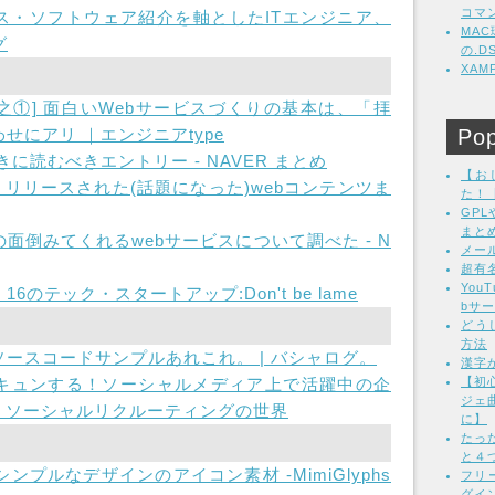
コマ
ソース・ソフトウェア紹介を軸としたITエンジニア、
MA
グ
の.
XA
之①] 面白いWebサービスづくりの基本は、「拝
せにアリ ｜エンジニアtype
Pop
に読むべきエントリー - NAVER まとめ
【お
10月リリースされた(話題になった)webコンテンツま
た！
GP
まと
面倒みてくれるwebサービスについて調べた - N
メー
超有
Yo
のテック・スタートアップ:Don't be lame
bサ
どう
方法
ースコードサンプルあれこれ。 | バシャログ。
漢字
キュンする！ソーシャルメディア上で活躍中の企
【初心
ジェ
| ソーシャルリクルーティングの世界
に】
たっ
と４
ンプルなデザインのアイコン素材 -MimiGlyphs
フリ
グイン