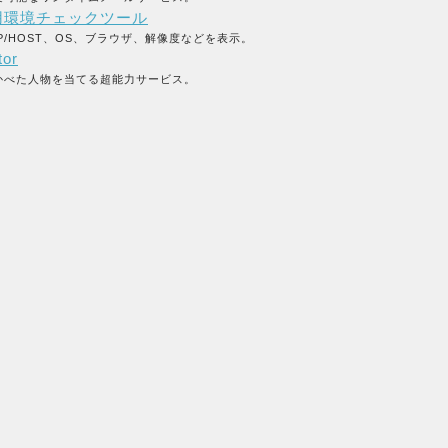
用環境チェックツール
P/HOST、OS、ブラウザ、解像度などを表示。
tor
かべた人物を当てる超能力サービス。