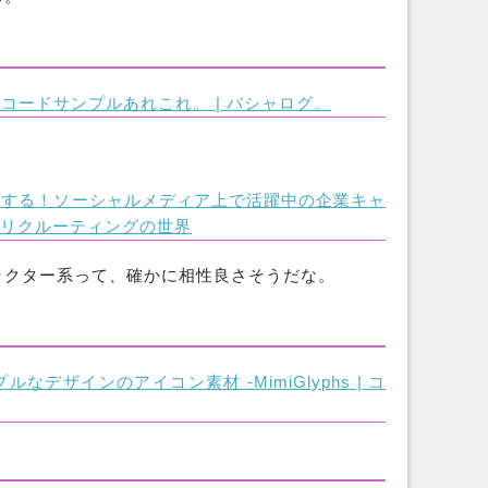
コードサンプルあれこれ。 | バシャログ。
ンする！ソーシャルメディア上で活躍中の企業キャ
ルリクルーティングの世界
ラクター系って、確かに相性良さそうだな。
デザインのアイコン素材 -MimiGlyphs | コ