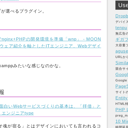
Use
プが選べるプラグイン。
Drop
デバイ
tenpu
無広告
inx+PHPの開発環境を準備「wnp」 - MOON
ギガ
トウェア紹介を軸としたITエンジニア、Webデザイ
大容量フ
aguse
URL
Simil
xamppみたいな感じなのかな。
競合サ
Googl
Goog
PageS
報
サイト
Entit
HTM
 面白いWebサービスづくりの基本は、「拝借」と
PHP L
エンジニアtype
preg
10 Mi
そ魂が宿る」とはデザインにおいても言われるコ
時間延