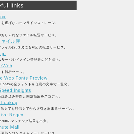
ful links
box
スを選ばないオンラインストレージ。
のおしゃれなファイル転送サービス。
ファイル便
ァイル(25GB)にも対応の転送サービス。
.jp
からサーバやドメイン管理者などを取得。
arWeb
イト解析ツール。
e Web Fonts Preview
le Fontsの全フォントを任意の文字で一覧化。
peed Insights
の読み込み時間と問題箇所をスコア化。
y Lookup
L特殊文字を類似文字から逆引き出来るサービス。
ive Regex
_matchのマッチング結果を出力。
nute Mail
長可能なワンタイムメールサービス。