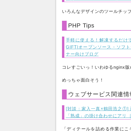
いろんなデザインのツールチッ
PHP Tips
手軽に使える！解凍するだけでng
GIFT|オープンソース・ソフ
ナー向けブログ
コレすごいっ！いわゆるnginx版
めっちゃ面白そう！
ウェブサービス関連情
[対談：家入一真×鶴田浩之①]
「熟成」の掛け合わせにアリ ｜
「ディテールを詰める作業にこ