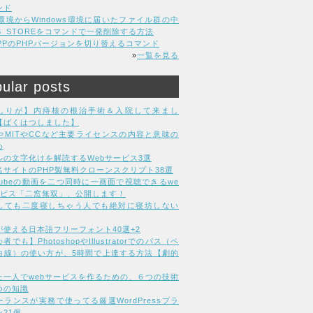
ンド
C環境からWindows環境に届いたファイル群の中
DS_STOREをコマンドで一発削除する方法
MPPのPHPバージョンを切り替えるコマンド
»
一覧を見る
ular posts
しりが】内痔核の根治手術＆入院して来まし
【ばくはつしました】
LやMITやCCなど主要ライセンスの内容と意味の
め
ルの文字化けを解読するWebサービス3選
名サイトのPHP製無料クローンスクリプト38選
uTubeの動画を二つ同時に一画面で視聴できるwe
ービス「二窓無双」、公開します！
しても二度寝しちゃう人でも絶対に寝坊しない
が使える日本語フリーフォント40選+2
者でも】PhotoshopやIllustratorでのパス（ペ
曲線）の使い方が、5時間で上達する方法【劇的
た一人でwebサービスを作るための、６つの技術
つの知識
ーランスが実務で使ってる厳選WordPressプラ
21個