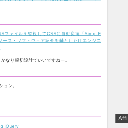
SSファイルを監視してCSSに自動変換「SimpLE
ープンソース・ソフトウェア紹介を軸としたITエンジニ
グ
、かなり親切設計でいいですねー。
ーション。
Affi
ing jQuery