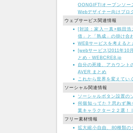
OONGIFT|オープン
Webデザイナー向けブロ
ウェブサービス関連情報
[対談：家入一真×鶴田浩
借」と「熟成」の掛け合わ
WEBサービスを考えるとき
[webサービス]2011年
とめ - WEBCRE8.jp
自分の死後、アカウントの
AVER まとめ
これから世界を変えていく16
ソーシャル関連情報
ソーシャルボタン設置のソ
何個知ってた？思わず胸
業キャラクター２２選！ 
フリー素材情報
拡大縮小自由、80種類のシ