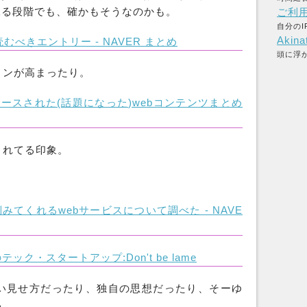
練る段階でも、確かもそうなのかも。
ご利
自分のI
Akina
べきエントリー - NAVER まとめ
頭に浮
ョンが高まったり。
月リリースされた(話題になった)webコンテンツまとめ
まれてる印象。
てくれるwebサービスについて調べた - NAVE
ク・スタートアップ:Don't be lame
い見せ方だったり、独自の思想だったり、そーゆ
る。