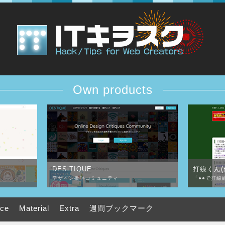
Own products
DESiTIQUE
打線くん(
デザイン批評コミュニティ
「●●で打線
uce
Material
Extra
週間ブックマーク