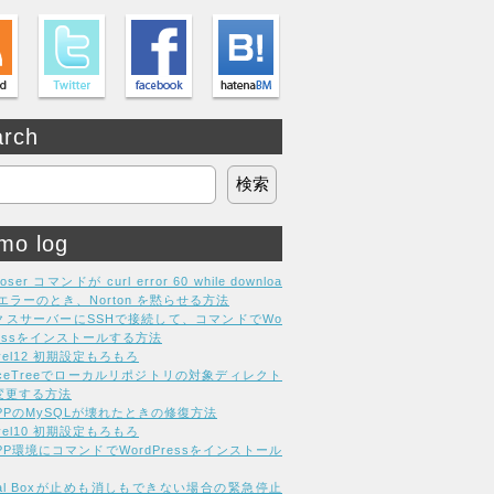
arch
mo log
oser コマンドが curl error 60 while downloa
g エラーのとき、Norton を黙らせる方法
クスサーバーにSSHで接続して、コマンドでWo
ressをインストールする方法
avel12 初期設定もろもろ
rceTreeでローカルリポジトリの対象ディレクト
変更する方法
MPPのMySQLが壊れたときの修復方法
avel10 初期設定もろもろ
PP環境にコマンドでWordPressをインストール
tual Boxが止めも消しもできない場合の緊急停止