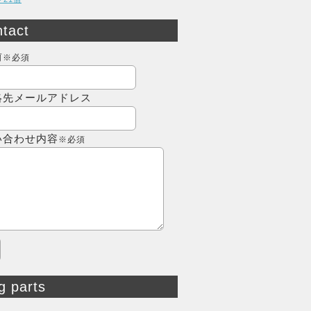
tact
前
※必須
絡先メールアドレス
い合わせ内容
※必須
g parts