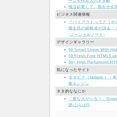
ージを作る人のネタ帳
独立起業して、損をせず
ビジネス関連情報
『バイアウトってどうやる
隆生氏の経験者が語る「スタ
-ソーシャルノート-
デザインギャラリー
50 Smart Logos With Hi
50 Fresh Free HTML5 a
30+ High Performing HT
気になったサイト
タダピク（tadapic）
索エンジン
ネタ的ななにか
「変な人がいる！」Goo
題に:らばQ