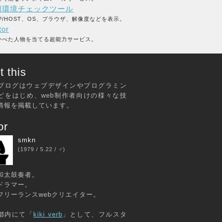
用環境チェックツール
P/HOST、OS、ブラウザ、解像度などを表示。
tor
かべた人物を当てる超能力サービス。
 this
ブログはウェブデザインやプログラミン
どをはじめ、web制作者向けの様々な技
情報を掲載しています。
or
smkn
(1979 / 5.22 / ♂)
和太鼓奏者。
ドラマー。
フリーランスwebクリエイター。
都内にて「
kiki verb
」として、フルスタ