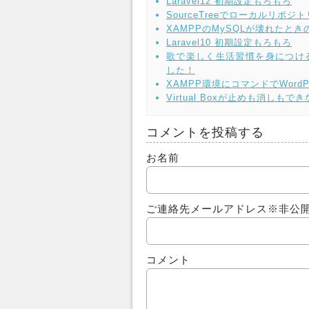
Laravel12 初期設定もろもろ
SourceTreeでローカルリ
XAMPPのMySQLが壊れたと
Laravel10 初期設定もろもろ
歌で楽しく生活習慣を身につけ
した！
XAMPP環境にコマンドでWord
Virtual Boxが止めも消し
コメントを投稿する
お名前
ご連絡先メールアドレス
※非公
コメント