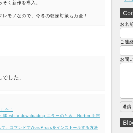
っそく新作を導入。
Con
グレモノなので、今冬の乾燥対策も万全！
お名
ご連
お問
んでした。
ました！
or 60 while downloading エラーのとき、Norton を黙
Blo
て、コマンドでWordPressをインストールする方法