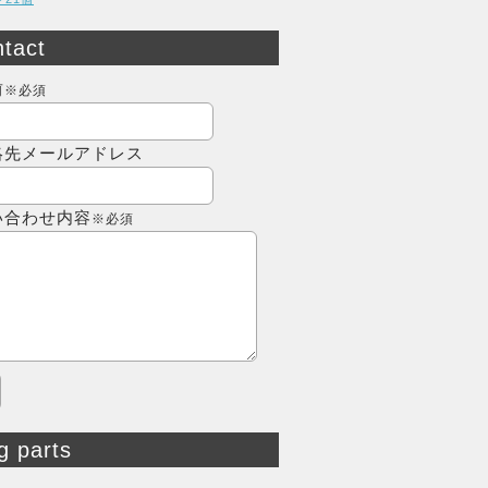
tact
前
※必須
絡先メールアドレス
い合わせ内容
※必須
g parts