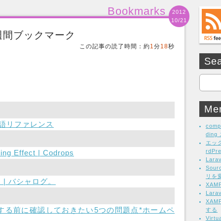
Bookmarks
2012
10/21
0の週間ブックマーク
この記事の読了時間：約
1
分
18
秒
Se
Me
y 日本語リファレンス
comp
din
エッ
rdP
ing Effect | Codrops
Lar
Sou
リを
 | バシャログ。
XA
Lar
XAM
する前に確認しておきたい5つの問題点*ホームペ
する
Vir