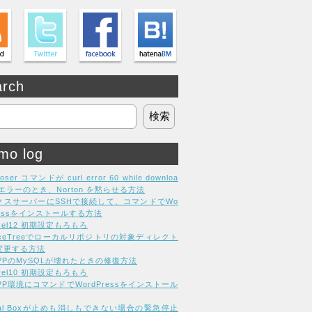
arch
mo log
oser コマンドが curl error 60 while downloa
g エラーのとき、Norton を黙らせる方法
クスサーバーにSSHで接続して、コマンドでWo
ressをインストールする方法
avel12 初期設定もろもろ
rceTreeでローカルリポジトリの対象ディレクト
変更する方法
MPPのMySQLが壊れたときの修復方法
avel10 初期設定もろもろ
PP環境にコマンドでWordPressをインストール
tual Boxが止めも消しもできない場合の緊急停止