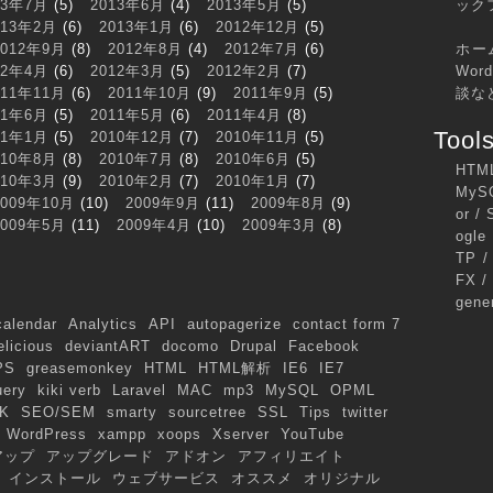
13年7月
(5)
2013年6月
(4)
2013年5月
(5)
ック
013年2月
(6)
2013年1月
(6)
2012年12月
(5)
2012年9月
(8)
2012年8月
(4)
2012年7月
(6)
ホー
12年4月
(6)
2012年3月
(5)
2012年2月
(7)
Wo
011年11月
(6)
2011年10月
(9)
2011年9月
(5)
談な
11年6月
(5)
2011年5月
(6)
2011年4月
(8)
Tool
11年1月
(5)
2010年12月
(7)
2010年11月
(5)
010年8月
(8)
2010年7月
(8)
2010年6月
(5)
HTML
010年3月
(9)
2010年2月
(7)
2010年1月
(7)
MySQ
2009年10月
(10)
2009年9月
(11)
2009年8月
(9)
or / 
2009年5月
(11)
2009年4月
(10)
2009年3月
(8)
ogle
TP /
FX /
gener
calendar
Analytics
API
autopagerize
contact form 7
elicious
deviantART
docomo
Drupal
Facebook
PS
greasemonkey
HTML
HTML解析
IE6
IE7
uery
kiki verb
Laravel
MAC
mp3
MySQL
OPML
K
SEO/SEM
smarty
sourcetree
SSL
Tips
twitter
WordPress
xampp
xoops
Xserver
YouTube
アップ
アップグレード
アドオン
アフィリエイト
インストール
ウェブサービス
オススメ
オリジナル