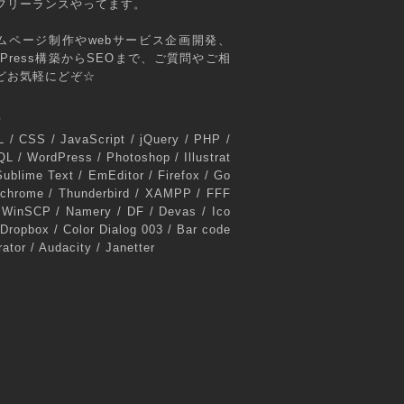
フリーランスやってます。
ムページ制作やwebサービス企画開発、
rdPress構築からSEOまで、ご質問やご相
どお気軽にどぞ☆
s
 / CSS / JavaScript / jQuery / PHP /
L / WordPress / Photoshop / Illustrat
Sublime Text / EmEditor / Firefox / Go
 chrome / Thunderbird / XAMPP / FFF
 WinSCP / Namery / DF / Devas / Ico
 Dropbox / Color Dialog 003 / Bar code
ator / Audacity / Janetter