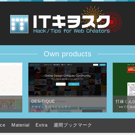
Own products
DESiTIQUE
打線くん(
デザイン批評コミュニティ
「●●で打線
uce
Material
Extra
週間ブックマーク