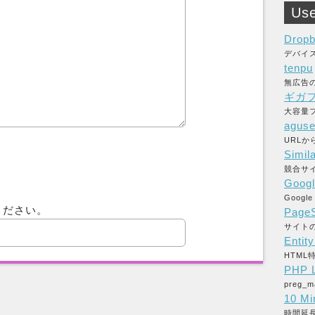
Use
Drop
デバイ
tenpu
無広告
ギガ
大容量フ
aguse
URL
Simil
競合サ
Googl
Goog
ください。
PageS
サイト
Entit
HTM
PHP L
preg
10 Mi
時間延