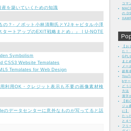
コマ
資産を築いていくための知識
MA
の.
XA
の？- ノボット小林清剛氏とYJキャピタル小澤
ートアップのEXIT戦略まとめ」』 | U-NOTE
Pop
【お
た！
dden Symbolism
GP
まと
nd CSS3 Website Templates
メー
ML5 Templates for Web Design
超有
Yo
bサ
 - 商用利用OK・クレジット表示も不要の画像素材検
どう
方法
漢字
【初心
ジェ
gleのデータセンターに意外なものが写ってると話
に】
たっ
と４
フリ
グイン