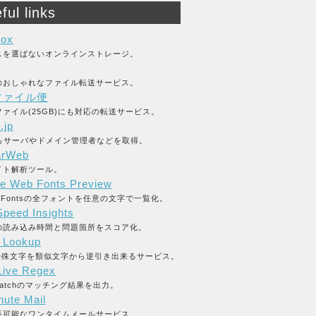
ful links
box
スを選ばないオンラインストレージ。
のおしゃれなファイル転送サービス。
ファイル便
ァイル(25GB)にも対応の転送サービス。
.jp
からサーバやドメイン管理者などを取得。
arWeb
イト解析ツール。
e Web Fonts Preview
le Fontsの全フォントを任意の文字で一覧化。
peed Insights
の読み込み時間と問題箇所をスコア化。
y Lookup
L特殊文字を類似文字から逆引き出来るサービス。
ive Regex
_matchのマッチング結果を出力。
nute Mail
長可能なワンタイムメールサービス。