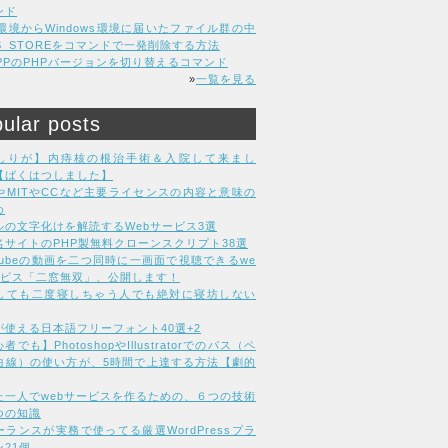
ンド
C環境からWindows環境に届いたファイル群の中
DS_STOREをコマンドで一発削除する方法
MPPのPHPバージョンを切り替えるコマンド
»
一覧を見る
ular posts
しりが】内痔核の根治手術＆入院して来まし
【ばくはつしました】
LやMITやCCなど主要ライセンスの内容と意味の
め
ルの文字化けを解読するWebサービス3選
名サイトのPHP製無料クローンスクリプト38選
uTubeの動画を二つ同時に一画面で視聴できるwe
ービス「二窓無双」、公開します！
しても二度寝しちゃう人でも絶対に寝坊しない
が使える日本語フリーフォント40選+2
者でも】PhotoshopやIllustratorでのパス（ペ
曲線）の使い方が、5時間で上達する方法【劇的
た一人でwebサービスを作るための、６つの技術
つの知識
ーランスが実務で使ってる厳選WordPressプラ
21個