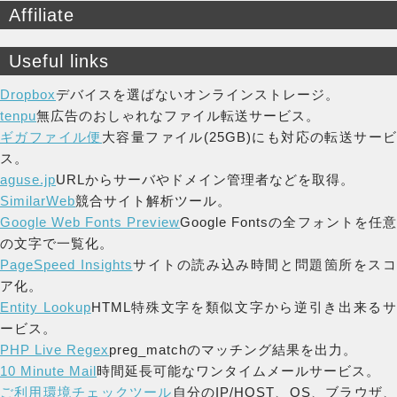
Affiliate
Useful links
Dropbox
デバイスを選ばないオンラインストレージ。
tenpu
無広告のおしゃれなファイル転送サービス。
ギガファイル便
大容量ファイル(25GB)にも対応の転送サー
ス。
aguse.jp
URLからサーバやドメイン管理者などを取得。
SimilarWeb
競合サイト解析ツール。
Google Web Fonts Preview
Google Fontsの全フォントを任
の文字で一覧化。
PageSpeed Insights
サイトの読み込み時間と問題箇所をス
ア化。
Entity Lookup
HTML特殊文字を類似文字から逆引き出来る
ービス。
PHP Live Regex
preg_matchのマッチング結果を出力。
10 Minute Mail
時間延長可能なワンタイムメールサービス。
ご利用環境チェックツール
自分のIP/HOST、OS、ブラウザ