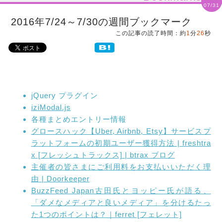
07/31
2016年7/24～7/30の週間ブックマーク
この記事の読了時間：約
1
分
26
秒
jQuery プラグイン
iziModal.js
各種まとめエントリー情報
グロースハック【Uber, Airbnb, Etsy】サービスプ
ラットフォームの初期ユーザー獲得方法 | freshtra
x [フレッシュトラックス] | btrax ブログ
主催者の皆さまにご利用料をお支払いいただく理
由 | Doorkeeper
BuzzFeed Japan古田氏とヨッピー氏が語る、
「ダメなメディアと良いメディア」を分けるたっ
た1つのポイントは？｜ferret [フェレット]