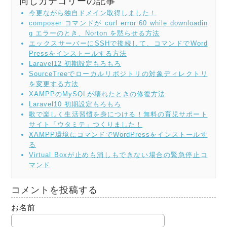
同じカテゴリーの記事
今更ながら独自ドメイン取得しました！
composer コマンドが curl error 60 while downloadin
g エラーのとき、Norton を黙らせる方法
エックスサーバーにSSHで接続して、コマンドでWord
Pressをインストールする方法
Laravel12 初期設定もろもろ
SourceTreeでローカルリポジトリの対象ディレクトリ
を変更する方法
XAMPPのMySQLが壊れたときの修復方法
Laravel10 初期設定もろもろ
歌で楽しく生活習慣を身につける！無料の育児サポート
サイト「ウタミテ」つくりました！
XAMPP環境にコマンドでWordPressをインストールす
る
Virtual Boxが止めも消しもできない場合の緊急停止コ
マンド
コメントを投稿する
お名前