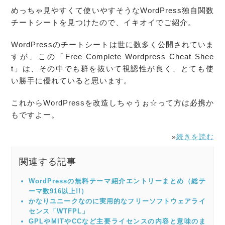
めっちゃ見やすくて使いやすそうな
WordPress
独自関数
チートシート
を見つけたので、イキオイでご紹介。
WordPress
の
チートシート
は世に数多く公開されていま
すが、この「Free Complete
Wordpress
Cheat Shee
t
」は、その中でも群を抜いて視認性が良く、とても使
い勝手に優れていると思います。
これから
WordPress
を改造しちゃうぉ☆って方は必携か
もですよー。
»
続きを読む
関連する記事
WordPressの無料テーマ紹介エントリーまとめ（総テ
ーマ数916以上!!）
かなりユニークなのに実用的なフリーソフトウェアライ
センス「WTFPL」
GPLやMITやCCなど主要ライセンスの内容と意味のま