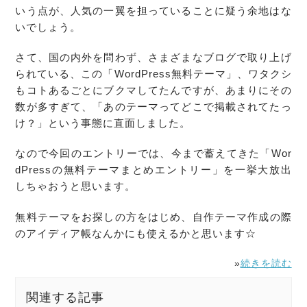
いう点が、人気の一翼を担っていることに疑う余地はな
いでしょう。
さて、国の内外を問わず、さまざまなブログで取り上げ
られている、この「
WordPress
無料
テーマ
」、ワタクシ
もコトあるごとにブクマしてたんですが、あまりにその
数が多すぎて、「あの
テーマ
ってどこで掲載されてたっ
け？」という事態に直面しました。
なので今回のエントリーでは、今まで蓄えてきた「
Wor
dPress
の
無料
テーマ
まとめエントリー」を一挙大放出
しちゃおうと思います。
無料
テーマ
をお探しの方をはじめ、自作
テーマ
作成の際
のアイディア帳なんかにも使えるかと思います☆
»
続きを読む
関連する記事