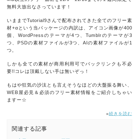
無料
大放出なさっています！
いままでTutorial9さんで配布されてきた全ての
フリー
素
材
+αという当パッケージの内訳は、アイコン画像が400
個、WordPressのテーマが4つ、Tumblrのテーマが3
つ、PSDの
素材
ファイルが3つ、AIの
素材
ファイルが1
つ。
しかも全ての
素材
が
商用利用可
でバックリンクも不必
要!!コレは頂戴しない手は無いぞっ！
もはや狂気の沙汰とも言えそうなほどの大盤振る舞い、
WEB屋必見＆必須の
フリー
素材
情報をご紹介しちゃい
ますー☆
»
続きを読む
関連する記事