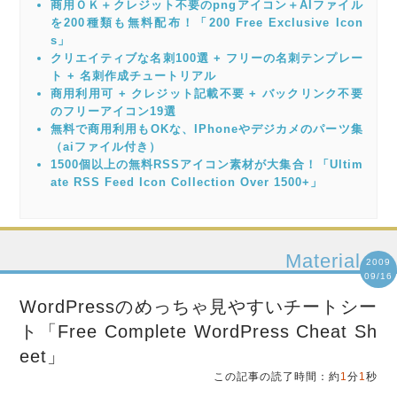
商用ＯＫ＋クレジット不要のpngアイコン＋AIファイル
を200種類も無料配布！「200 Free Exclusive Icon
s」
クリエイティブな名刺100選 + フリーの名刺テンプレー
ト + 名刺作成チュートリアル
商用利用可 + クレジット記載不要 + バックリンク不要
のフリーアイコン19選
無料で商用利用もOKな、IPhoneやデジカメのパーツ集
（aiファイル付き）
1500個以上の無料RSSアイコン素材が大集合！「Ultim
ate RSS Feed Icon Collection Over 1500+」
Material
2009
09/16
WordPressのめっちゃ見やすいチートシー
ト「Free Complete WordPress Cheat Sh
eet」
この記事の読了時間：約
1
分
1
秒