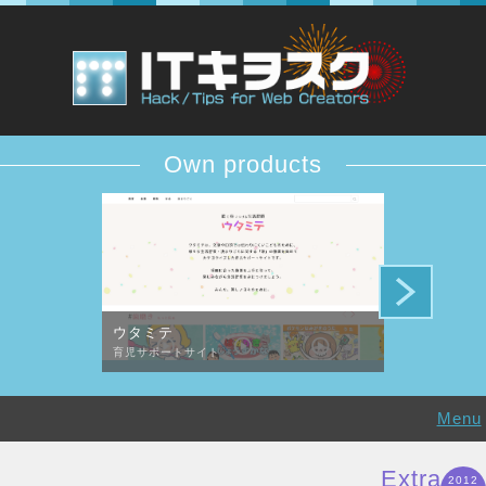
Own products
ウタミテ
DESiTIQUE
育児サポートサイト
デザイン批評コ
Menu
Extra
2012