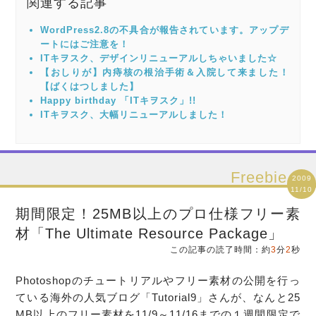
関連する記事
WordPress2.8の不具合が報告されています。アップデ
ートにはご注意を！
ITキヲスク、デザインリニューアルしちゃいました☆
【おしりが】内痔核の根治手術＆入院して来ました！
【ばくはつしました】
Happy birthday 「ITキヲスク」!!
ITキヲスク、大幅リニューアルしました！
Freebie
2009
11/10
期間限定！25MB以上のプロ仕様フリー素
材「The Ultimate Resource Package」
この記事の読了時間：約
3
分
2
秒
Photoshopのチュートリアルや
フリー
素材
の公開を行っ
ている海外の人気ブログ「Tutorial9」さんが、なんと25
MB以上の
フリー
素材
を11/9～11/16までの１週間限定で