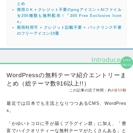
とめ
商用ＯＫ＋クレジット不要のpngアイコン＋AIファイル
を200種類も無料配布！「200 Free Exclusive Icon
s」
商用利用可 + クレジット記載不要 + バックリンク不要
のフリーアイコン19選
Introduce
2009
09/10
WordPressの無料テーマ紹介エントリーま
とめ（総テーマ数916以上!!）
この記事の読了時間：約
4
分
50
秒
最近では日本でも主流となりつつあるCMS、
WordPres
s
。
「かゆいトコロに手が届くプラグイン群」に加え、「豊
富でハイクオリティーな
無料
テーマ
がたくさんある」と