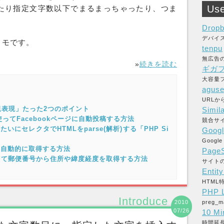
Use
たり指定
文字数以下
でまるまっちゃったり、つま
Drop
デバイ
メモです。
tenpu
無広告
»
続きを読む
ギガ
大容量フ
aguse
URL
表現」たった2つのポイント
Simil
PHPを使ってFacebookページに自動投稿する方法
競合サ
yみたいにセレクタでHTMLをparse(解析)する「PHP Si
Googl
Goog
Lを自動的に取得する方法
PageS
HPを使って郵便番号から住所や緯度経度を取得する方法
サイト
Entit
HTM
PHP L
Introduce
2010
preg
07/26
10 Mi
時間延