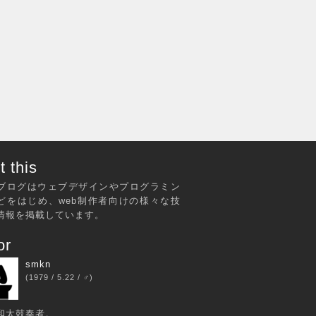
 this
ブログはウェブデザインやプログラミン
どをはじめ、web制作者向けの様々な技
情報を掲載しています。
or
smkn
(1979 / 5.22 / ♂)
和太鼓奏者。