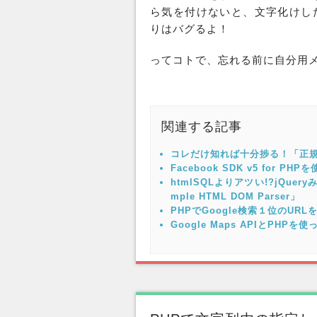
ら気を付けないと、
文字化け
し
りは
バグ
るよ！
ってコトで、忘れる前に自分用
関連する記事
コレだけ知れば十分捗る！「正規
Facebook SDK v5 for 
htmlSQLよりアツい!?jQuer
mple HTML DOM Parser」
PHPでGoogle検索１位のUR
Google Maps APIとP