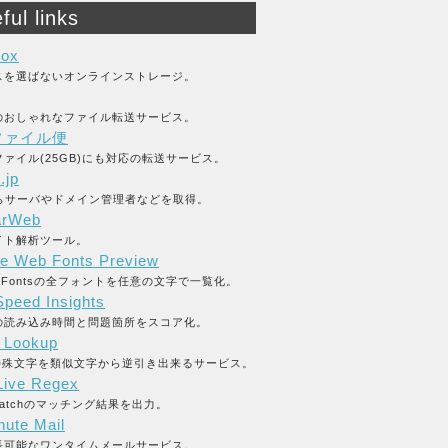
ful links
box
スを選ばないオンラインストレージ。
のおしゃれなファイル転送サービス。
ファイル便
ァイル(25GB)にも対応の転送サービス。
.jp
からサーバやドメイン管理者などを取得。
arWeb
イト解析ツール。
e Web Fonts Preview
le Fontsの全フォントを任意の文字で一覧化。
peed Insights
の読み込み時間と問題箇所をスコア化。
y Lookup
L特殊文字を類似文字から逆引き出来るサービス。
ive Regex
_matchのマッチング結果を出力。
nute Mail
長可能なワンタイムメールサービス。