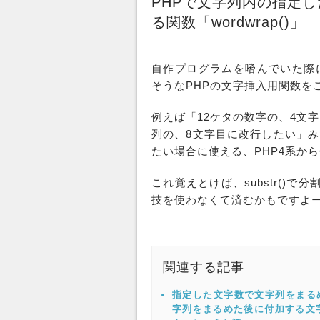
PHPで文字列内の指定
る関数「wordwrap()」
自作プログラムを嗜んでいた際
そうな
PHP
の
文字
挿入
用
関数
を
例えば「12ケタの数字の、4文
列の、8文字目に改行したい」
たい場合に使える、PHP4系か
これ覚えとけば、substr()
技を使わなくて済むかもですよ
関連する記事
指定した文字数で文字列をまるめるP
字列をまるめた後に付加する文