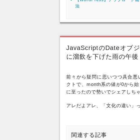
法
JavaScriptのDat
に溜飲を下げた雨の午後
前々から疑問に思いつつ具合悪いなー
クトで、month系の値が0から
に至ったので勢いでシェアしち
アレだよアレ、「文化の違い」
関連する記事