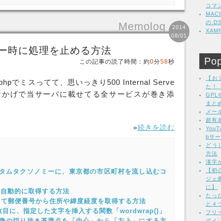
コマ
MA
の.
Memolog
2014
XA
08/01
tsでエラー時に処理を止める方法
Pop
この記事の読了時間：約
0
分
58
秒
【お
hpでミスってて、思いっきり500 Internal Serve
た！
。 おかげで当サーバに載せてる全サービスが巻き添
GP
まと
メー
超有
»
続きを読む
Yo
bサ
どう
方法
漢字
【初心
やカスタムタクソノミーに、東京都の市区町村を流し込むコ
ジェ
に】
Lを自動的に取得する方法
たっ
HPを使って郵便番号から住所や緯度経度を取得する方法
と４
目に、指定した文字を挿入する関数「wordwrap()」
フリ
ード画像の切り抜き基準点を「中心」から「左上」にする方
グイン