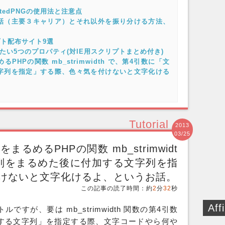
latedPNGの使用法と注意点
話（主要３キャリア）とそれ以外を振り分ける方法、
リプト配布サイト9選
たい5つのプロパティ(対IE用スクリプトまとめ付き)
HPの関数 mb_strimwidth で、第4引数に「文
字列を指定」する際、色々気を付けないと文字化ける
Tutorial
2013
03/25
めるPHPの関数 mb_strimwidt
字列をまるめた後に付加する文字列を指
けないと文字化けるよ、というお話。
この記事の読了時間：約
2
分
32
秒
Affi
トルですが、要は
mb_strimwidth
関数の第4引数
する文字列」を指定する際、文字コードやら何や