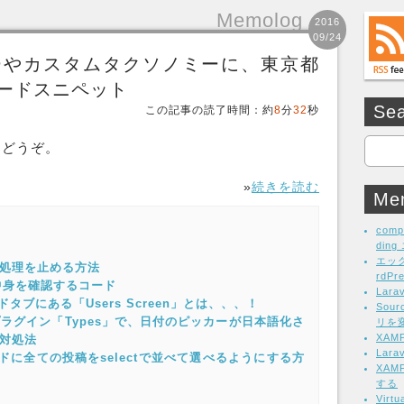
Memolog
2016
09/24
ゴリーやカスタムタクソノミーに、東京都
ードスニペット
Se
この記事の読了時間：約
8
分
32
秒
て、どうぞ。
»
続きを読む
Me
comp
din
エッ
ー時に処理を止める方法
rdP
中身を確認するコード
Lar
ドタブにある「Users Screen」とは、、、！
Sou
張プラグイン「Types」で、日付のピッカーが日本語化さ
リを
XA
の対処法
Lar
ルドに全ての投稿をselectで並べて選べるようにする方
XAM
する
Vir