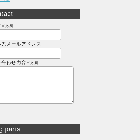
tact
前
※必須
絡先メールアドレス
い合わせ内容
※必須
g parts