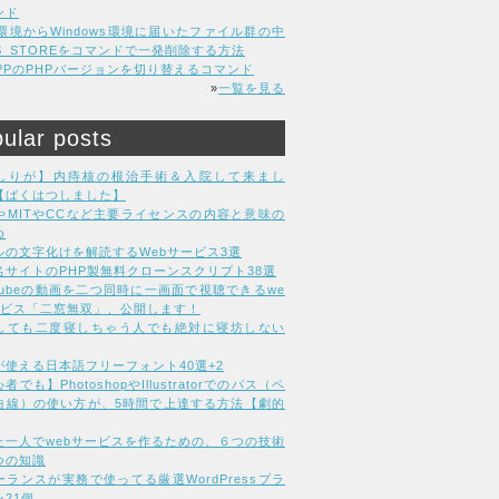
ンド
C環境からWindows環境に届いたファイル群の中
DS_STOREをコマンドで一発削除する方法
MPPのPHPバージョンを切り替えるコマンド
»
一覧を見る
ular posts
しりが】内痔核の根治手術＆入院して来まし
【ばくはつしました】
LやMITやCCなど主要ライセンスの内容と意味の
め
ルの文字化けを解読するWebサービス3選
名サイトのPHP製無料クローンスクリプト38選
uTubeの動画を二つ同時に一画面で視聴できるwe
ービス「二窓無双」、公開します！
しても二度寝しちゃう人でも絶対に寝坊しない
が使える日本語フリーフォント40選+2
者でも】PhotoshopやIllustratorでのパス（ペ
曲線）の使い方が、5時間で上達する方法【劇的
た一人でwebサービスを作るための、６つの技術
つの知識
ーランスが実務で使ってる厳選WordPressプラ
21個