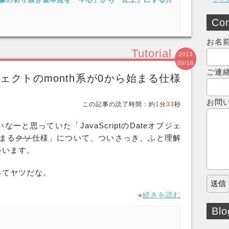
Con
お名
Tutorial
2013
05/16
ご連
eオブジェクトのmonth系が0から始まる仕様
お問
この記事の読了時間：約
1
分
33
秒
と思っていた「JavaScriptのDateオブジェ
始まる
クソ
仕様」について、ついさっき、ふと理解
ゃいます。
ってヤツだな。
»
続きを読む
Blo