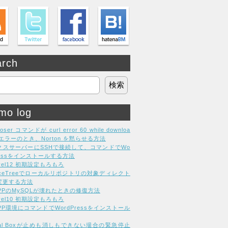
arch
mo log
oser コマンドが curl error 60 while downloa
g エラーのとき、Norton を黙らせる方法
クスサーバーにSSHで接続して、コマンドでWo
ressをインストールする方法
avel12 初期設定もろもろ
rceTreeでローカルリポジトリの対象ディレクト
変更する方法
MPPのMySQLが壊れたときの修復方法
avel10 初期設定もろもろ
PP環境にコマンドでWordPressをインストール
tual Boxが止めも消しもできない場合の緊急停止