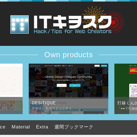
Own products
DESiTIQUE
打線くん(
デザイン批評コミュニティ
「●●で打線
uce
Material
Extra
週間ブックマーク