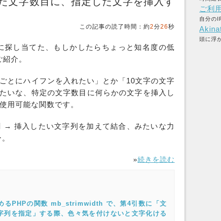
した文字数目に、指定した文字を挿入す
ご利
自分のI
この記事の読了時間：約
2
分
26
秒
Akina
頭に浮
に探し当てた、もしかしたらちょっと知名度の低
ご紹介。
字ごとにハイフンを入れたい」とか「10文字の文字
みたいな、特定の文字数目に何らかの
文字
を
挿入
し
ら使用可能な
関数
です。
で分割 → 挿入したい文字列を加えて結合、みたいな力
ー。
»
続きを読む
HPの関数 mb_strimwidth で、第4引数に「文
字列を指定」する際、色々気を付けないと文字化ける