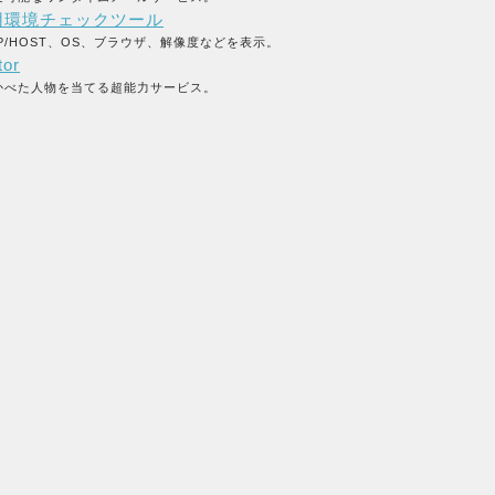
用環境チェックツール
P/HOST、OS、ブラウザ、解像度などを表示。
tor
かべた人物を当てる超能力サービス。