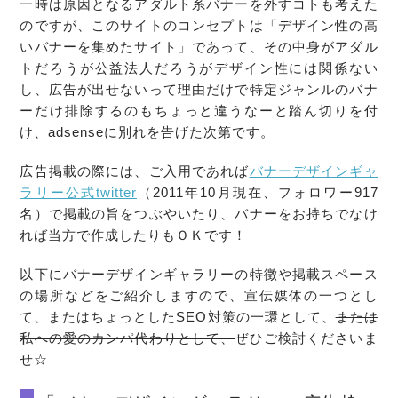
一時は原因となるアダルト系バナーを外すコトも考えた
のですが、このサイトのコンセプトは「デザイン性の高
いバナーを集めたサイト」であって、その中身がアダル
トだろうが公益法人だろうがデザイン性には関係ない
し、広告が出せないって理由だけで特定ジャンルのバナ
ーだけ排除するのもちょっと違うなーと踏ん切りを付
け、adsenseに別れを告げた次第です。
広告掲載の際には、ご入用であれば
バナーデザインギャ
ラリー公式twitter
（2011年10月現在、フォロワー917
名）で掲載の旨をつぶやいたり、バナーをお持ちでなけ
れば当方で作成したりもＯＫです！
以下にバナーデザインギャラリーの特徴や掲載スペース
の場所などをご紹介しますので、宣伝媒体の一つとし
て、またはちょっとしたSEO対策の一環として、
または
私への愛のカンパ代わりとして、
ぜひご検討くださいま
せ☆