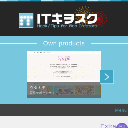
Own products
ウタミテ
DESiTIQUE
育児サポートサイト
デザイン批評コ
Menu
Extra
2011