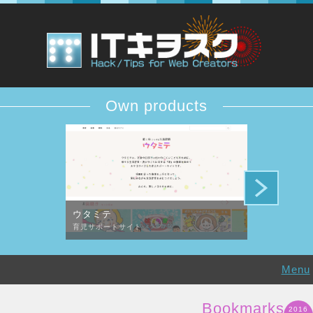
Own products
ウタミテ
DESiTIQUE
育児サポートサイト
デザイン批評コ
Menu
Bookmarks
2016