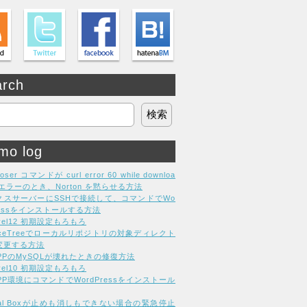
arch
mo log
oser コマンドが curl error 60 while downloa
g エラーのとき、Norton を黙らせる方法
クスサーバーにSSHで接続して、コマンドでWo
ressをインストールする方法
avel12 初期設定もろもろ
rceTreeでローカルリポジトリの対象ディレクト
変更する方法
MPPのMySQLが壊れたときの修復方法
avel10 初期設定もろもろ
PP環境にコマンドでWordPressをインストール
tual Boxが止めも消しもできない場合の緊急停止