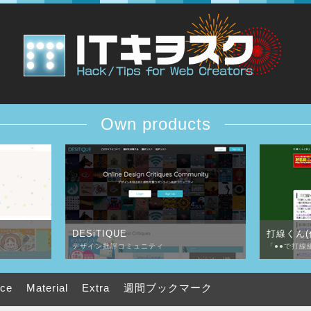
Own products
DESiTIQUE
打線くん(
デザイン批評コミュニティ
「●●で打線
uce
Material
Extra
週間ブックマーク