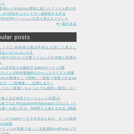
ンド
C環境からWindows環境に届いたファイル群の中
DS_STOREをコマンドで一発削除する方法
MPPのPHPバージョンを切り替えるコマンド
»
一覧を見る
ular posts
しりが】内痔核の根治手術＆入院して来まし
【ばくはつしました】
LやMITやCCなど主要ライセンスの内容と意味の
め
ルの文字化けを解読するWebサービス3選
名サイトのPHP製無料クローンスクリプト38選
uTubeの動画を二つ同時に一画面で視聴できるwe
ービス「二窓無双」、公開します！
しても二度寝しちゃう人でも絶対に寝坊しない
が使える日本語フリーフォント40選+2
者でも】PhotoshopやIllustratorでのパス（ペ
曲線）の使い方が、5時間で上達する方法【劇的
た一人でwebサービスを作るための、６つの技術
つの知識
ーランスが実務で使ってる厳選WordPressプラ
21個