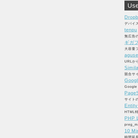
Use
Drop
デバイ
tenpu
無広告
ギガ
大容量フ
aguse
URL
Simil
競合サ
Googl
Goog
PageS
サイト
Entit
HTM
PHP L
preg
10 Mi
時間延