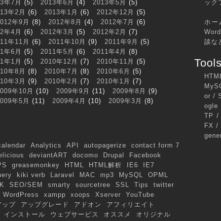
13年7月
(5)
2013年6月
(4)
2013年5月
(5)
ック
013年2月
(6)
2013年1月
(6)
2012年12月
(5)
2012年9月
(8)
2012年8月
(4)
2012年7月
(6)
ホー
12年4月
(6)
2012年3月
(5)
2012年2月
(7)
Wo
011年11月
(6)
2011年10月
(9)
2011年9月
(5)
談な
11年6月
(5)
2011年5月
(6)
2011年4月
(8)
Tool
11年1月
(5)
2010年12月
(7)
2010年11月
(5)
010年8月
(8)
2010年7月
(8)
2010年6月
(5)
HTML
010年3月
(9)
2010年2月
(7)
2010年1月
(7)
MySQ
2009年10月
(10)
2009年9月
(11)
2009年8月
(9)
or / 
2009年5月
(11)
2009年4月
(10)
2009年3月
(8)
ogle
TP /
FX /
gener
calendar
Analytics
API
autopagerize
contact form 7
elicious
deviantART
docomo
Drupal
Facebook
PS
greasemonkey
HTML
HTML解析
IE6
IE7
uery
kiki verb
Laravel
MAC
mp3
MySQL
OPML
K
SEO/SEM
smarty
sourcetree
SSL
Tips
twitter
WordPress
xampp
xoops
Xserver
YouTube
アップ
アップグレード
アドオン
アフィリエイト
インストール
ウェブサービス
オススメ
オリジナル