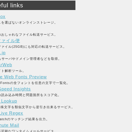
ful links
box
スを選ばないオンラインストレージ。
のおしゃれなファイル転送サービス。
ファイル便
ァイル(25GB)にも対応の転送サービス。
.jp
からサーバやドメイン管理者などを取得。
arWeb
イト解析ツール。
e Web Fonts Preview
le Fontsの全フォントを任意の文字で一覧化。
peed Insights
の読み込み時間と問題箇所をスコア化。
y Lookup
L特殊文字を類似文字から逆引き出来るサービス。
ive Regex
_matchのマッチング結果を出力。
nute Mail
長可能なワンタイムメールサービス。