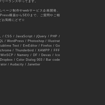
フリーランスやってます。
ムページ制作やwebサービス企画開発、
rdPress構築からSEOまで、ご質問やご相
どお気軽にどぞ☆
s
 / CSS / JavaScript / jQuery / PHP /
L / WordPress / Photoshop / Illustrat
Sublime Text / EmEditor / Firefox / Go
 chrome / Thunderbird / XAMPP / FFF
 WinSCP / Namery / DF / Devas / Ico
 Dropbox / Color Dialog 003 / Bar code
ator / Audacity / Janetter