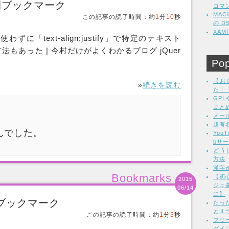
の週間ブックマーク
コマ
MA
この記事の読了時間：約
1
分
10
秒
の.
XA
atを使わずに「text-align:justify」で特定のテキスト
もあった | 今村だけがよくわかるブログ jQuer
Pop
【お
»
続きを読む
た！
GP
まと
メー
超有
んでした。
Yo
bサ
どう
方法
漢字
Bookmarks
【初心
2015
ジェ
06/14
に】
週間ブックマーク
たっ
と４
この記事の読了時間：約
1
分
3
秒
フリ
グイン