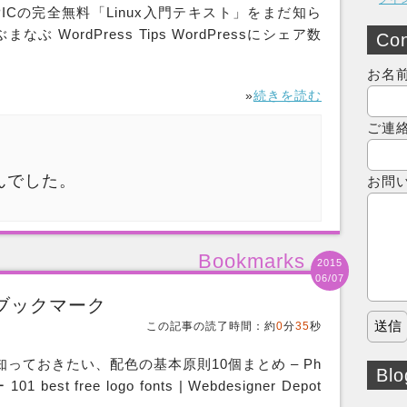
え！LPICの完全無料「Linux入門テキスト」をまだ知ら
 WordPress Tips WordPressにシェア数
Con
お名
»
続きを読む
ご連
んでした。
お問
Bookmarks
2015
06/07
週間ブックマーク
この記事の読了時間：約
0
分
35
秒
っておきたい、配色の基本原則10個まとめ – Ph
Blo
est free logo fonts | Webdesigner Depot