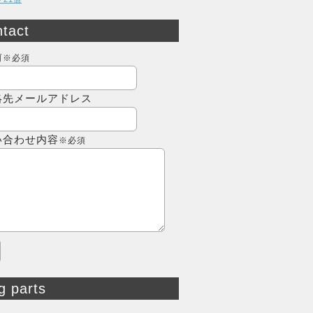
tact
前
※必須
絡先メールアドレス
い合わせ内容
※必須
g parts