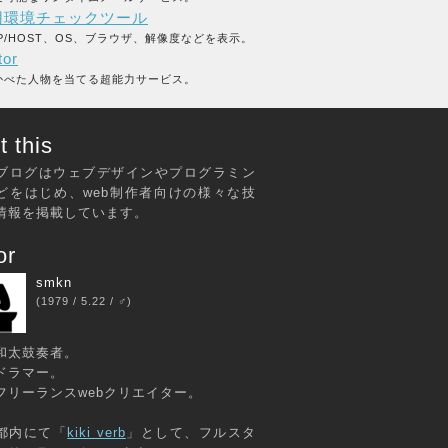
用環境チェックツール
P/HOST、OS、ブラウザ、解像度などを表示。
tor
かべた人物を当てる超能力サービス。
 this
ブログはウェブデザインやプログラミン
どをはじめ、web制作者向けの様々な技
情報を掲載しています。
or
smkn
(1979 / 5.22 / ♂)
和太鼓奏者。
ドラマー。
フリーランスwebクリエイター。
都内にて「
kiki verb
」として、フルスタ