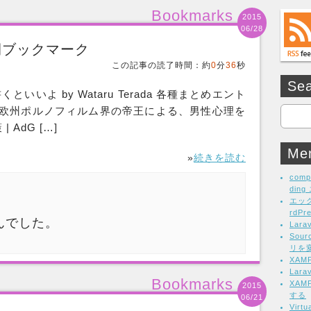
Bookmarks
2015
06/28
の週間ブックマーク
この記事の読了時間：約
0
分
36
秒
Se
くといいよ by Wataru Terada 各種まとめエント
！欧州ポルノフィルム界の帝王による、男性心理を
AdG […]
Me
»
続きを読む
comp
din
エッ
rdP
んでした。
Lar
Sou
リを
XA
Lar
Bookmarks
XAM
2015
する
06/21
Vir