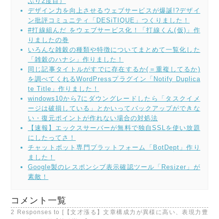
ぶり2度目）
デザイン力を向上させるウェブサービスが爆誕!?デザイ
ン批評コミュニティ「DESiTIQUE」つくりました！
#打線組んだ をウェブサービス化！「打線くん(仮)」作
りましたの巻
いろんな雑穀の種類や特徴についてまとめて一覧化した
「雑穀のハナシ」作りました！
同じ記事タイトルがすでに存在するか(＝重複してるか)
を調べてくれるWordPressプラグイン「Notify Duplica
te Title」作りました！
windows10から7にダウングレードしたら「タスクイメ
ージは破損している」とかいってバックアップができな
い・復元ポイントが作れない場合の対処法
【速報】エックスサーバーが無料で独自SSLを使い放題
にしたってさ！
チャットボット専門プラットフォーム「BotDept」作り
ました！
Google製のレスポンシブ表示確認ツール「Resizer」が
素敵！
コメント一覧
2 Responses to [【文才漲る】文章構成力が異様に高い、表現力豊