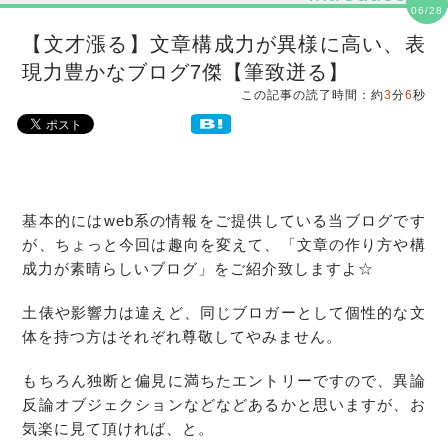
06/28
【文才漲る】文章構成力が異様に高い、表
現力豊かなブログ7傑【筆致迸る】
この記事の読了時間：約
3
分
6
秒
基本的にはweb系の情報をご提供している当ブログです
が、ちょっと今回は趣向を変えて、「文章の作り方や構
成力が素晴らしいブログ」をご紹介致しますよ☆
土俵や影響力は違えど、同じブロガーとして個性的な文
体を持つ方はそれぞれ尊敬してやみません。
もちろん独断と偏見に満ちたエントリーですので、異論
反論オブジェクションなどなどあるかと思いますが、お
気楽に見て頂ければ、と。