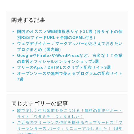
関連する記事
国内のオススメWEB情報系サイト31選（各サイトの個
別RSSフィードURL＋全部のOPML付き）
ウェブデザイナー / マークアッパーがおさえておきたい
ブログまとめ（国内編）
GoogleやFirefoxやWordPressなど、有名なＩＴ企業
の直営オフィシャルオンラインショップ5選
フリーのAjax / DHTMLスクリプト配布サイト9選
オープンソースや無料で使えるプログラムの配布サイト
7選
同じカテゴリーの記事
歌で楽しく生活習慣を身につける！無料の育児サポート
サイト「ウタミテ」つくりました！
ご近所のフリーランス仲間を探せるウェブサービス「フ
リーランサーズ パーク」リニューアルしました！（8年