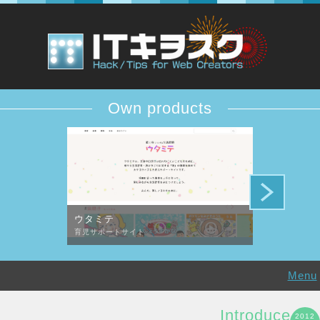
Own products
ウタミテ
DESiTIQUE
育児サポートサイト
デザイン批評コ
Menu
Introduce
2012