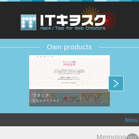
Own products
ウタミテ
DESiTIQUE
育児サポートサイト
デザイン批評コ
Menu
Memolog
2014