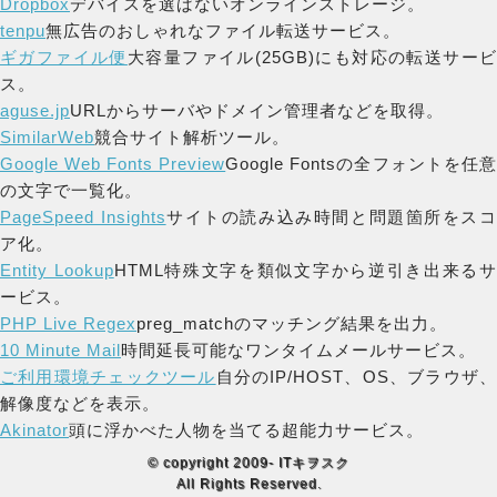
Dropbox
デバイスを選ばないオンラインストレージ。
tenpu
無広告のおしゃれなファイル転送サービス。
ギガファイル便
大容量ファイル(25GB)にも対応の転送サー
ス。
aguse.jp
URLからサーバやドメイン管理者などを取得。
SimilarWeb
競合サイト解析ツール。
Google Web Fonts Preview
Google Fontsの全フォントを任
の文字で一覧化。
PageSpeed Insights
サイトの読み込み時間と問題箇所をス
ア化。
Entity Lookup
HTML特殊文字を類似文字から逆引き出来る
ービス。
PHP Live Regex
preg_matchのマッチング結果を出力。
10 Minute Mail
時間延長可能なワンタイムメールサービス。
ご利用環境チェックツール
自分のIP/HOST、OS、ブラウザ
解像度などを表示。
Akinator
頭に浮かべた人物を当てる超能力サービス。
© copyright 2009- ITキヲスク
All Rights Reserved.