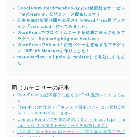
Googleやtwitterやfacebookなどの検索統合サービス
「mySearchr」公開＆ソース配布します！
記事を読む所要時間を表示させるWordPress用プラグ
イン「estimated」作ってみました。
WordPressでプログラムコードを綺麗に表示させるプ
ラグイン「SyntaxHighlighter Evolved」
WordPressでA8.netの広告バナーを管理するプラグイ
ン「WP A8 Manager」作りました！
text-overflow: ellipsis を table(td) で有効にする方
法
同じカテゴリーの記事
WordPressの記事部分に使えるHTML雛形をつくってみ
た
Freepik.com謹製！ITキヲスク限定のアイコン素材200
個セットを無料配布しますっ！
Contact Form 7に画像の送信ボタン（<input type="im
age" />）を追加するモジュールを配布します♪
【再掲】WordPressのページ上に雪を降らせるプラグ