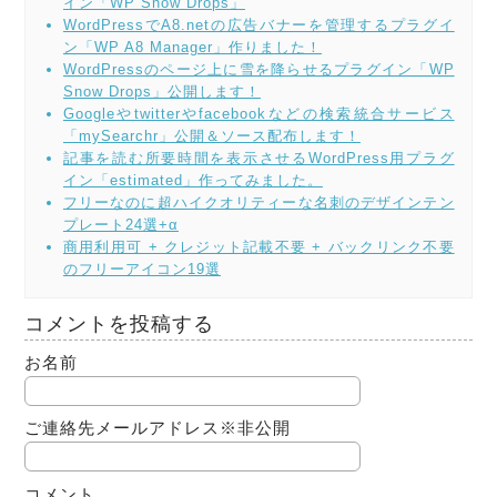
イン「WP Snow Drops」
WordPressでA8.netの広告バナーを管理するプラグイ
ン「WP A8 Manager」作りました！
WordPressのページ上に雪を降らせるプラグイン「WP
Snow Drops」公開します！
Googleやtwitterやfacebookなどの検索統合サービス
「mySearchr」公開＆ソース配布します！
記事を読む所要時間を表示させるWordPress用プラグ
イン「estimated」作ってみました。
フリーなのに超ハイクオリティーな名刺のデザインテン
プレート24選+α
商用利用可 + クレジット記載不要 + バックリンク不要
のフリーアイコン19選
コメントを投稿する
お名前
ご連絡先メールアドレス
※非公開
コメント