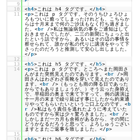
9
10
<
h4
>これは h4 タグです。</
h4
>
11
<
p
>これは p タグです。そのうちひょろひょ
ろもついに癒ってしまったけれども、こちらか
らは十月末まで何のご沙汰もなく打ち過ぎまし
た。<
br
/>私は無論病気の事をご通知はして
おきませんでしたが、二三の新聞にちょっと出
たという話ですから、あるいはその辺の事情を
察せられて、誰かが私の代りに講演をやって下
さったのだろうと推測して安心し出しました。
</
p
>
12
13
<
h5
>これは h5 タグです。</
h5
>
14
<
p
>これは p タグです。ところへまた岡田さ
んがまた突然見えたのであります。<
br
/>岡
田さんはわざわざ長靴を穿いて見えたのであり
ます。<
br
/>（もっとも雨の降る日であった
からでもありましょうが、）そう云った身拵え
で、早稲田の奥まで来て下すって、例の講演は
十一月の末まで繰り延ばす事にしたから約束通
りやってもらいたいというご口上なのです。<
b
r
/>私はもう責任を逃れたように考えていた
ものですから実は少々驚ろきました。<
br
/>
しかしまだ一カ月も余裕があるから、その間に
どうかなるだろうと思って、よろしゅうござい
ますとまたご返事を致しました。</
p
>
15
16
<
h6
>これは h6 タグです。</
h6
>