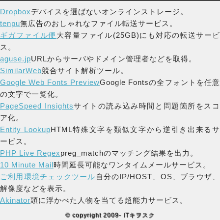
Dropbox
デバイスを選ばないオンラインストレージ。
tenpu
無広告のおしゃれなファイル転送サービス。
ギガファイル便
大容量ファイル(25GB)にも対応の転送サー
ス。
aguse.jp
URLからサーバやドメイン管理者などを取得。
SimilarWeb
競合サイト解析ツール。
Google Web Fonts Preview
Google Fontsの全フォントを任
の文字で一覧化。
PageSpeed Insights
サイトの読み込み時間と問題箇所をス
ア化。
Entity Lookup
HTML特殊文字を類似文字から逆引き出来る
ービス。
PHP Live Regex
preg_matchのマッチング結果を出力。
10 Minute Mail
時間延長可能なワンタイムメールサービス。
ご利用環境チェックツール
自分のIP/HOST、OS、ブラウザ
解像度などを表示。
Akinator
頭に浮かべた人物を当てる超能力サービス。
© copyright 2009- ITキヲスク