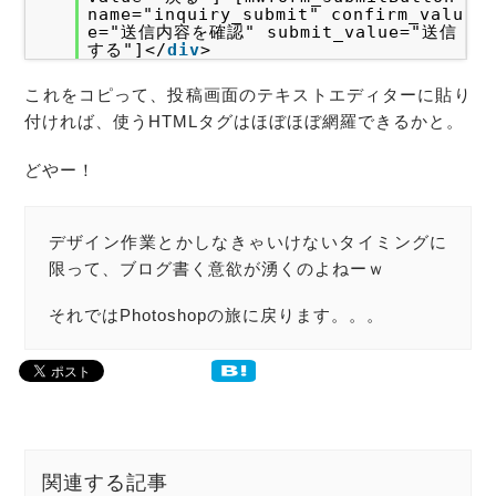
name="inquiry_submit" confirm_valu
e="送信内容を確認" submit_value="送信
する"]</
div
>
これをコピって、投稿画面のテキストエディターに貼り
付ければ、使うHTMLタグはほぼほぼ網羅できるかと。
どやー！
デザイン作業とかしなきゃいけないタイミングに
限って、ブログ書く意欲が湧くのよねーｗ
それではPhotoshopの旅に戻ります。。。
関連する記事