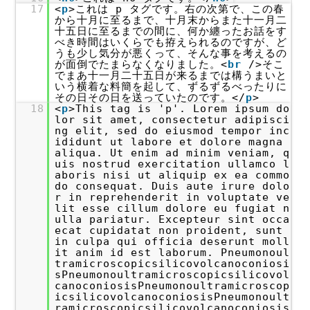
17
<
p
>これは p タグです。右の次第で、この春
から十月に至るまで、十月末からまた十一月二
十五日に至るまでの間に、何か纏ったお話をす
べき時間はいくらでも拵えられるのですが、ど
うも少し気分が悪くって、そんな事を考えるの
が面倒でたまらなくなりました。<
br
/>そこ
でまあ十一月二十五日が来るまでは構うまいと
いう横着な料簡を起して、ずるずるべったりに
その日その日を送っていたのです。</
p
>
18
<
p
>This tag is 'p'. Lorem ipsum do
lor sit amet, consectetur adipisci
ng elit, sed do eiusmod tempor inc
ididunt ut labore et dolore magna
aliqua. Ut enim ad minim veniam, q
uis nostrud exercitation ullamco l
aboris nisi ut aliquip ex ea commo
do consequat. Duis aute irure dolo
r in reprehenderit in voluptate ve
lit esse cillum dolore eu fugiat n
ulla pariatur. Excepteur sint occa
ecat cupidatat non proident, sunt
in culpa qui officia deserunt moll
it anim id est laborum. Pneumonoul
tramicroscopicsilicovolcanoconiosi
sPneumonoultramicroscopicsilicovol
canoconiosisPneumonoultramicroscop
icsilicovolcanoconiosisPneumonoult
ramicroscopicsilicovolcanoconiosis