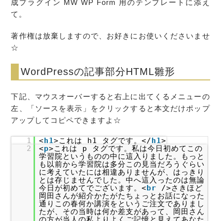
成プラグイン MW WP Form 用の
テンプレート
に添え
て。
著作権は放棄しますので、お好きにお使いくださいませ
☆
WordPressの記事部分HTML雛形
下記、マウスオーバーすると右上に出てくるメニューの
左、「ソースを表示」をクリックすると本文だけポップ
アップしてコピペできますよ☆
1
<
h1
>これは h1 タグです。</
h1
>
2
<
p
>これは p タグです。私は今日初めてこの
学習院というものの中に這入りました。もっと
も以前から学習院は多分この見当だろうぐらい
に考えていたには相違ありませんが、はっきり
とは存じませんでした。中へ這入ったのは無論
今日が初めてでございます。<
br
/>さきほど
岡田さんが紹介かたがたちょっとお話になった
通りこの春何か講演をというご注文でありまし
たが、その当時は何か差支があって、岡田さん
の方が当人の私よりよくご記憶と見えてあなた