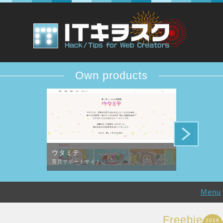
Own products
ウタミテ
DESiTIQUE
育児サポートサイト
デザイン批評コ
Menu
Freebie
2016