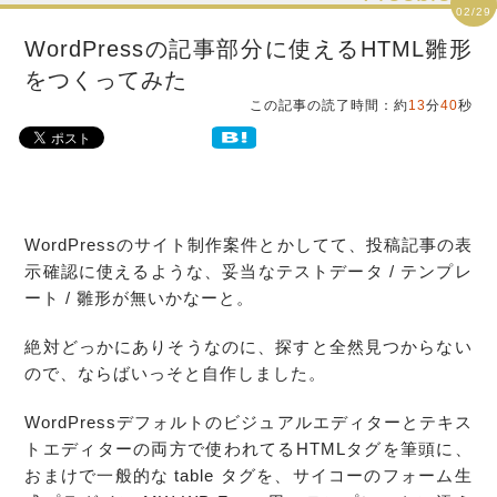
02/29
WordPressの記事部分に使えるHTML雛形
をつくってみた
この記事の読了時間：約
13
分
40
秒
WordPress
のサイト制作案件とかしてて、
投稿記事
の
表
示確認
に使えるような、妥当な
テストデータ
/
テンプレ
ート
/
雛形
が無いかなーと。
絶対どっかにありそうなのに、探すと全然見つからない
ので、ならばいっそと自作しました。
WordPress
デフォルトのビジュアル
エディター
とテキス
ト
エディター
の両方で使われてる
HTMLタグ
を筆頭に、
おまけで一般的な table タグを、サイコーのフォーム生