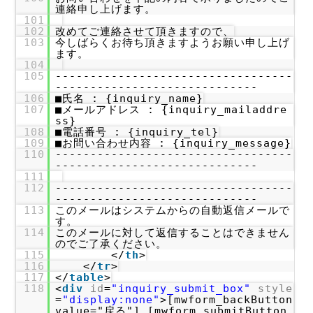
連絡申し上げます。
101
102
改めてご連絡させて頂きますので、
103
今しばらくお待ち頂きますようお願い申し上げ
ます。
104
105
----------------------------------
-----------------------------
106
■氏名 : {inquiry_name}
107
■メールアドレス : {inquiry_mailaddre
ss}
108
■電話番号 : {inquiry_tel}
109
■お問い合わせ内容 : {inquiry_message}
110
----------------------------------
-----------------------------
111
112
----------------------------------
-----------------------------
113
このメールはシステムからの自動返信メールで
す。
114
このメールに対して返信することはできません
のでご了承ください。
115
</
th
>
116
</
tr
>
117
</
table
>
118
<
div
id
=
"inquiry_submit_box"
style
=
"display:none"
>[mwform_backButton
value="戻る"] [mwform_submitButton