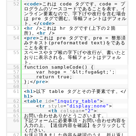
52
<
code
>これは code タグです。code = プ
ログラムのソースコードであることを表す。イ
ンライン要素なので、字下げや改行を含む場合
は pre タグで囲む。等幅フォントはデフォル
ト。</
code
>
53
<
hr
/>これは hr タグです(上下の２箇
所)。<
hr
/>
54
<
pre
>これは pre タグです。pre = 整形済
みテキスト(preformatted text)をである
ことを表す。
55
スペースやタブ喉の字下げや改行が、書いたと
おりに表示される。等幅フォントはデフォル
ト。
56
function sampleCode() {
57
var hoge = '&lt;fuga&gt;';
58
return true;
59
};</
pre
>
60
61
<
h1
>以下 table タグとその子要素です。</
h1
>
62
<
table
id
=
"inquiry_table"
>
63
<
tr
style
=
"display:none"
>
64
<
th
colspan
=
"2"
>
65
お問い合わせありがとうございます。
66
下記フォームに必要事項・お問い合わせ内容を
入力の上、【送信内容を確認】をクリックして
ください。
67
お送り頂きました内容を確認のうえ、折り返し