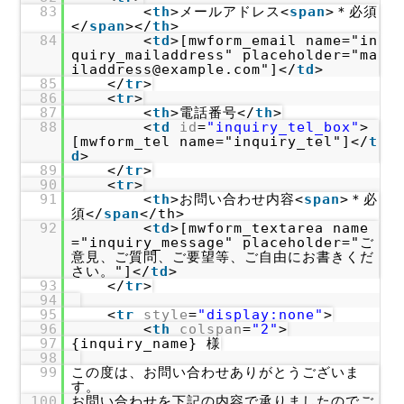
83
<
th
>メールアドレス<
span
>＊必須
</
span
></
th
>
84
<
td
>[mwform_email name="in
quiry_mailaddress" placeholder="ma
iladdress@example.com"]</
td
>
85
</
tr
>
86
<
tr
>
87
<
th
>電話番号</
th
>
88
<
td
id
=
"inquiry_tel_box"
>
[mwform_tel name="inquiry_tel"]</
t
d
>
89
</
tr
>
90
<
tr
>
91
<
th
>お問い合わせ内容<
span
>＊必
須</
span
</th>
92
<
td
>[mwform_textarea name
="inquiry_message" placeholder="ご
意見、ご質問、ご要望等、ご自由にお書きくだ
さい。"]</
td
>
93
</
tr
>
94
95
<
tr
style
=
"display:none"
>
96
<
th
colspan
=
"2"
>
97
{inquiry_name} 様
98
99
この度は、お問い合わせありがとうございま
す。
100
お問い合わせを下記の内容で承りましたのでご