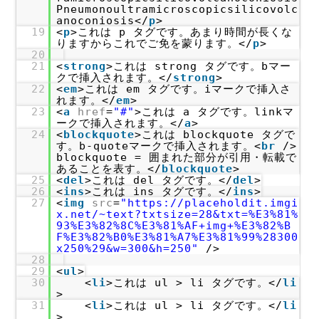
Pneumonoultramicroscopicsilicovolc
anoconiosis</
p
>
19
<
p
>これは p タグです。あまり時間が長くな
りますからこれでご免を蒙ります。</
p
>
20
21
<
strong
>これは strong タグです。bマー
クで挿入されます。</
strong
>
22
<
em
>これは em タグです。iマークで挿入さ
れます。</
em
>
23
<
a
href
=
"#"
>これは a タグです。linkマ
ークで挿入されます。</
a
>
24
<
blockquote
>これは blockquote タグで
す。b-quoteマークで挿入されます。<
br
/>
blockquote = 囲まれた部分が引用・転載で
あることを表す。</
blockquote
>
25
<
del
>これは del タグです。</
del
>
26
<
ins
>これは ins タグです。</
ins
>
27
<
img
src
=
"https://placeholdit.imgi
x.net/~text?txtsize=28&txt=%E3%81%
93%E3%82%8C%E3%81%AF+img+%E3%82%B
F%E3%82%B0%E3%81%A7%E3%81%99%28300
x250%29&w=300&h=250"
/>
28
29
<
ul
>
30
<
li
>これは ul > li タグです。</
li
>
31
<
li
>これは ul > li タグです。</
li
>