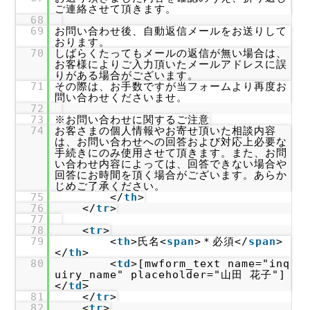
ご連絡させて頂きます。
68
69
お問い合わせ後、自動返信メールをお送りして
おります。
70
しばらくたってもメールの返信が無い場合は、
お客様によりご入力頂いたメールアドレスに誤
りがある場合がございます。
71
その際は、お手数ですが当フォームより再度お
問い合わせくださいませ。
72
73
※お問い合わせに関するご注意
74
お客さまの個人情報やお寄せ頂いた相談内容
は、お問い合わせへの回答および対応上必要な
手続きにのみ使用させて頂きます。また、お問
い合わせ内容によっては、回答できない場合や
回答にお時間を頂く場合がございます。あらか
じめご了承ください。
75
</
th
>
76
</
tr
>
77
78
<
tr
>
79
<
th
>氏名<
span
>＊必須</
span
>
</
th
>
80
<
td
>[mwform_text name="inq
uiry_name" placeholder="山田 花子"]
</
td
>
81
</
tr
>
82
<
tr
>