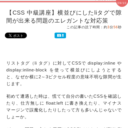
09/10
【CSS 中級講座】横並びにしたliタグで隙
間が出来る問題のエレガントな対応策
この記事の読了時間：約
3
分
56
秒
リストタグ
（
li
タグ）に対してCSSで display:
inline
や
display:
inline-block
を使って
横並び
にしようとする
と、なぜか横に2～3ピクセル程度の意味不明な
隙間
が生
じます。
初めて遭遇した時は、慌てて自分の書いたCSSを確認し
たり、仕方無しに float:left に書き換えたり、マイナス
マージンで誤魔化したりしたって方も多いんじゃないで
しょーか。