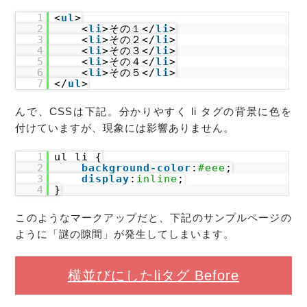
1
<
ul
>
2
<
li
>その１</
li
>
3
<
li
>その２</
li
>
4
<
li
>その３</
li
>
5
<
li
>その４</
li
>
6
<
li
>その５</
li
>
7
</
ul
>
んで、CSSは下記。分かりやすく li タグの背景に色を
付けていますが、現象には影響ありません。
1
ul li {
2
background-color
:
#eee
;
3
display
:
inline
;
4
}
このようなマークアップだと、下記のサンプルページの
ように「謎の隙間」が発生してしまいます。
横並びにしたliタグ Before