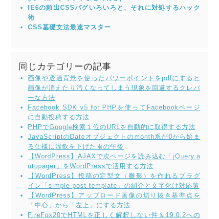
IE6の頻出CSSバグいろいろと、それに対処するハック
術
CSS基礎文法最速マスター
同じカテゴリーの記事
画像や透過背景を使ったパワーポイントをpdfにすると
画像が消えたり汚くなってしまう現象を回避するクレバ
ーな方法
Facebook SDK v5 for PHPを使ってFacebookページ
に自動投稿する方法
PHPでGoogle検索１位のURLを自動的に取得する方法
JavaScriptのDateオブジェクトのmonth系が0から始ま
る仕様に溜飲を下げた雨の午後
【WordPress】AJAXで次ページを読み込む「jQuery.a
utopager」をWordPressで活用する方法
【WordPress】投稿の定型文（雛形）を作れるプラグ
イン「simple-post-template」の紹介と文字化け対応策
【WordPress】アップロード画像の切り抜き基準点を
「中心」から「左上」にする方法
FireFox20でHTMLを正しく解釈しない件＆19.0.2への