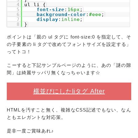
4
ul li {
5
font-size
:
16px
;
6
background-color
:
#eee
;
7
display
:
inline
;
8
}
ポイントは「親の ul タグに font-size:0 を指定して、そ
の子要素の li タグで改めてフォントサイズを設定する」
ってトコ！
こーすると下記サンプルページのように、あの「謎の隙
間」は綺麗サッパリ無くなっちゃいます☆
横並びにしたliタグ After
HTMLを汚すこと無く、複雑なCSS記述でもない、なん
ともエレガントな対応策。
是非一度ご賞味あれ♪