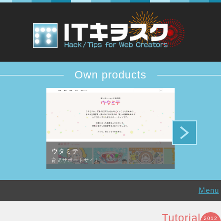
Own products
ウタミテ
DESiTIQUE
育児サポートサイト
デザイン批評コ
Menu
Tutorial
2012