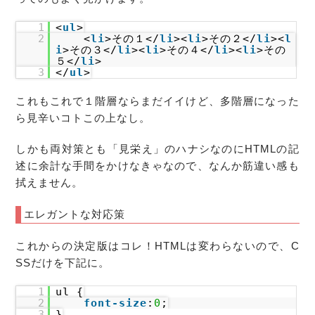
1
<
ul
>
2
<
li
>その１</
li
><
li
>その２</
li
><
l
i
>その３</
li
><
li
>その４</
li
><
li
>その
５</
li
>
3
</
ul
>
これもこれで１階層ならまだイイけど、多階層になった
ら見辛いコトこの上なし。
しかも両対策とも「見栄え」のハナシなのにHTMLの記
述に余計な手間をかけなきゃなので、なんか筋違い感も
拭えません。
エレガントな対応策
これからの決定版はコレ！HTMLは変わらないので、C
SSだけを下記に。
1
ul {
2
font-size
:
0
;
3
}