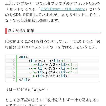
上記サンプルページでは各ブラウザのデフォルトCSSを
リセットするのに「
CSS Reset - YUI Library
」という
のをCDNで使用していますが、まぁリセットしてもし
なくても当該症状は発生します。
良く見る対応策
比較的よく見かける対応策としては、下記のように「改
行部分にHTMLコメントアウトを付ける」というモノ。
1
<
ul
>
2
<
li
>その１</
li
>
<!--
3
-->
<
li
>その２</
li
>
<!--
4
-->
<
li
>その３</
li
>
<!--
5
-->
<
li
>その４</
li
>
<!--
6
-->
<
li
>その５</
li
>
7
</
ul
>
うはーﾏﾝﾄﾞｸｾ( ﾟдﾟ)､ﾍﾟｯ
もしくは下記のように「改行を入れず一行で記述する」
ってのもよく見かけます。