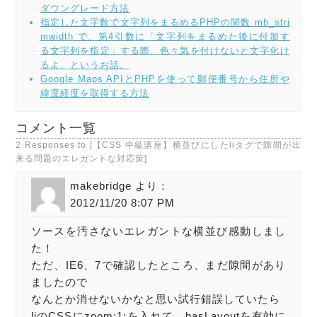
ダウングレード方法
指定した文字数で文字列をまるめるPHPの関数 mb_stri
mwidth で、第4引数に「文字列をまるめた後に付加す
る文字列を指定」する際、色々気を付けないと文字化け
るよ、というお話。
Google Maps APIとPHPを使って郵便番号から住所や
緯度経度を取得する方法
コメント一覧
2 Responses to [【CSS 中級講座】横並びにしたliタグで隙間が出
来る問題のエレガントな対応策]
makebridge より：
2012/11/20 8:07 PM
ソースを汚さないエレガントな横並び感動しまし
た！
ただ、IE6、7で確認したところ、まだ隙間があり
ましたので
なんとか消せないかなと思い試行錯誤していたら
liのCSSにzoom:1;を入れて、hasLayoutを有効に