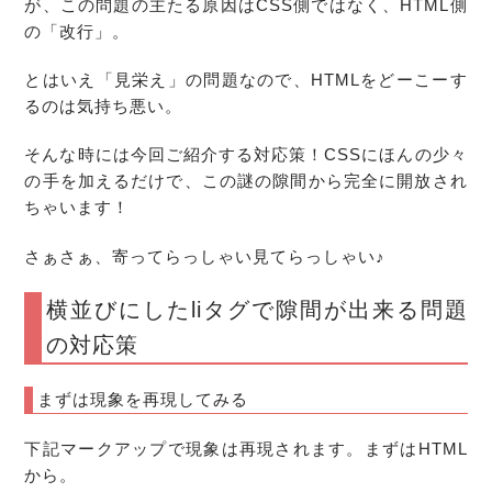
が、この
問題
の主たる原因はCSS側ではなく、HTML側
の「改行」。
とはいえ「見栄え」の問題なので、HTMLをどーこーす
るのは気持ち悪い。
そんな時には今回ご紹介する
対応策
！CSSにほんの少々
の手を加えるだけで、この謎の
隙間
から完全に開放され
ちゃいます！
さぁさぁ、寄ってらっしゃい見てらっしゃい♪
横並びにしたliタグで隙間が出来る問題
の対応策
まずは現象を再現してみる
下記マークアップで現象は再現されます。まずはHTML
から。