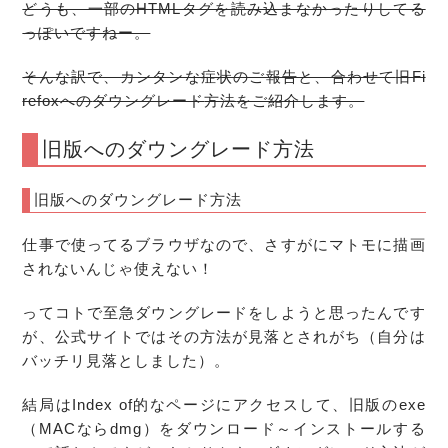
どうも、一部のHTMLタグを読み込まなかったりしてる
っぽいですねー。
そんな訳で、カンタンな症状のご報告と、合わせて
旧Fi
refox
への
ダウングレード
方法
をご紹介します。
旧版へのダウングレード方法
旧版へのダウングレード方法
仕事で使ってるブラウザなので、さすがにマトモに描画
されないんじゃ使えない！
ってコトで至急ダウングレードをしようと思ったんです
が、公式サイトではその方法が見落とされがち（自分は
バッチリ見落としました）。
結局はIndex of的なページにアクセスして、旧版のexe
（MACならdmg）をダウンロード～インストールする