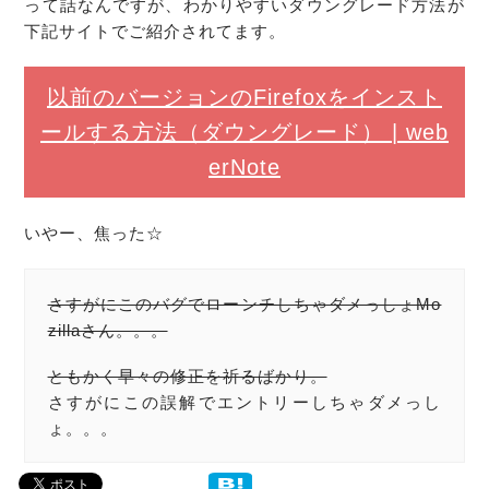
って話なんですが、わかりやすいダウングレード方法が
下記サイトでご紹介されてます。
以前のバージョンのFirefoxをインスト
ールする方法（ダウングレード） | web
erNote
いやー、焦った☆
さすがにこのバグでローンチしちゃダメっしょMo
zillaさん。。。
ともかく早々の修正を祈るばかり。
さすがにこの誤解でエントリーしちゃダメっし
ょ。。。