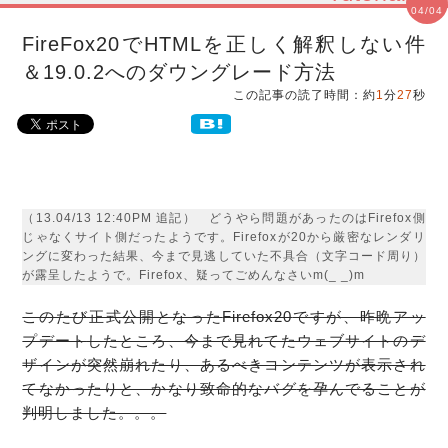
04/04
FireFox20でHTMLを正しく解釈しない件
＆19.0.2へのダウングレード方法
この記事の読了時間：約
1
分
27
秒
（13.04/13 12:40PM 追記） どうやら問題があったのはFirefox側
じゃなくサイト側だったようです。Firefoxが20から厳密なレンダリ
ングに変わった結果、今まで見逃していた不具合（文字コード周り）
が露呈したようで。Firefox、疑ってごめんなさいm(_ _)m
このたび正式公開となった
Firefox20
ですが、昨晩
アッ
プデート
したところ、今まで見れてたウェブサイトのデ
ザインが突然崩れたり、あるべきコンテンツが表示され
てなかったりと、かなり致命的な
バグ
を孕んでることが
判明しました。。。