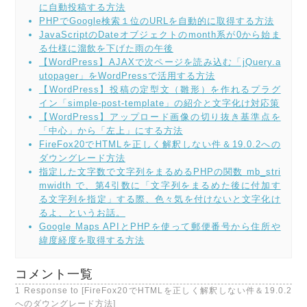
に自動投稿する方法
PHPでGoogle検索１位のURLを自動的に取得する方法
JavaScriptのDateオブジェクトのmonth系が0から始ま
る仕様に溜飲を下げた雨の午後
【WordPress】AJAXで次ページを読み込む「jQuery.a
utopager」をWordPressで活用する方法
【WordPress】投稿の定型文（雛形）を作れるプラグ
イン「simple-post-template」の紹介と文字化け対応策
【WordPress】アップロード画像の切り抜き基準点を
「中心」から「左上」にする方法
FireFox20でHTMLを正しく解釈しない件＆19.0.2への
ダウングレード方法
指定した文字数で文字列をまるめるPHPの関数 mb_stri
mwidth で、第4引数に「文字列をまるめた後に付加す
る文字列を指定」する際、色々気を付けないと文字化け
るよ、というお話。
Google Maps APIとPHPを使って郵便番号から住所や
緯度経度を取得する方法
コメント一覧
1 Response to [FireFox20でHTMLを正しく解釈しない件＆19.0.2
へのダウングレード方法]