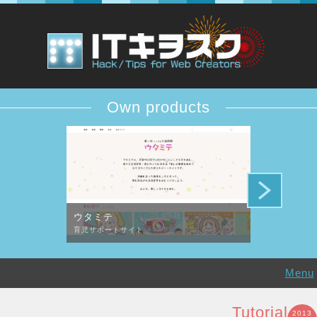
Own products
ウタミテ
DESiTIQUE
育児サポートサイト
デザイン批評コ
Menu
Tutorial
2013