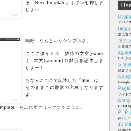
る「New Template」ボタンを押しま
Use
しょ☆
Drop
デバイ
tenpu
無広告
ギガ
嗚呼、なんというシンプルさ。
大容量フ
aguse
ここにタイトル、抜粋の文章(exper
URL
t)、本文(content)の雛形を記述しま
Simil
しょー！
競合サ
Googl
ちなみにここで記述した「title」は、
Goog
そのままこの雛形の名称となります
PageS
よ。
サイト
Entit
HTM
emplate」を忘れずクリックするように。
PHP L
preg
10 Mi
時間延