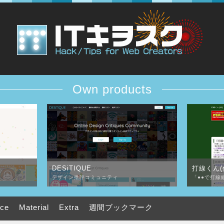
Own products
DESiTIQUE
打線くん(
デザイン批評コミュニティ
「●●で打線
uce
Material
Extra
週間ブックマーク