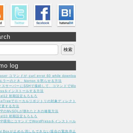
arch
mo log
oser コマンドが curl error 60 while downloa
g エラーのとき、Norton を黙らせる方法
クスサーバーにSSHで接続して、コマンドでWo
ressをインストールする方法
avel12 初期設定もろもろ
rceTreeでローカルリポジトリの対象ディレクト
変更する方法
MPPのMySQLが壊れたときの修復方法
avel10 初期設定もろもろ
PP環境にコマンドでWordPressをインストール
tual Boxが止めも消しもできない場合の緊急停止