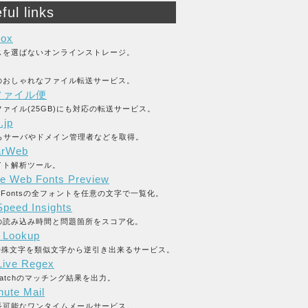
ful links
box
スを選ばないオンラインストレージ。
のおしゃれなファイル転送サービス。
ファイル便
ァイル(25GB)にも対応の転送サービス。
.jp
からサーバやドメイン管理者などを取得。
arWeb
イト解析ツール。
e Web Fonts Preview
le Fontsの全フォントを任意の文字で一覧化。
peed Insights
の読み込み時間と問題箇所をスコア化。
y Lookup
L特殊文字を類似文字から逆引き出来るサービス。
ive Regex
_matchのマッチング結果を出力。
nute Mail
長可能なワンタイムメールサービス。