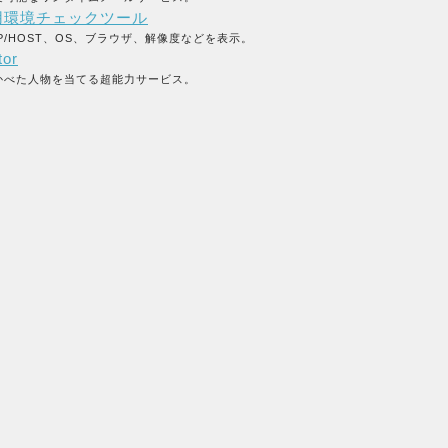
用環境チェックツール
P/HOST、OS、ブラウザ、解像度などを表示。
tor
かべた人物を当てる超能力サービス。