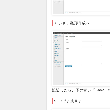
3. いざ、雛形作成へ
記述したら、下の青い「Save T
4. いでよ成果よ