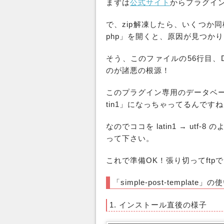
まずは
公式サイト
からプラグイ
で、zip解凍したら、いくつか同梱され
php」を開くと、原因が見つか
そう、このファイルの56行目、DEF
のが諸悪の根源！
このプラグイン専用のデータベー
tin1」になっちゃってるんです
なのでココを latin1 → ut
って下さい。
これで準備OK！張り切ってftp
「simple-post-template」
1. インストール直後の様子