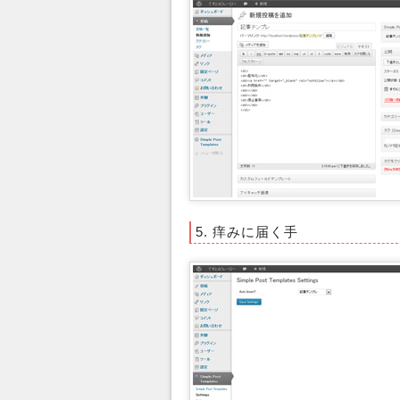
5. 痒みに届く手