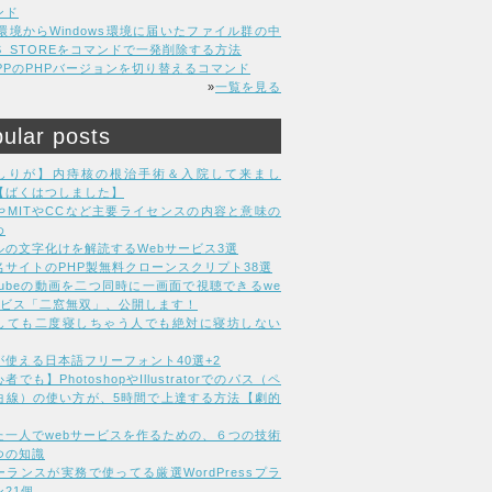
ンド
C環境からWindows環境に届いたファイル群の中
DS_STOREをコマンドで一発削除する方法
MPPのPHPバージョンを切り替えるコマンド
»
一覧を見る
ular posts
しりが】内痔核の根治手術＆入院して来まし
【ばくはつしました】
LやMITやCCなど主要ライセンスの内容と意味の
め
ルの文字化けを解読するWebサービス3選
名サイトのPHP製無料クローンスクリプト38選
uTubeの動画を二つ同時に一画面で視聴できるwe
ービス「二窓無双」、公開します！
しても二度寝しちゃう人でも絶対に寝坊しない
が使える日本語フリーフォント40選+2
者でも】PhotoshopやIllustratorでのパス（ペ
曲線）の使い方が、5時間で上達する方法【劇的
た一人でwebサービスを作るための、６つの技術
つの知識
ーランスが実務で使ってる厳選WordPressプラ
21個