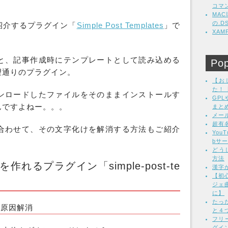
コマ
MA
の.
紹介する
プラグイン
「
Simple Post Templates
」で
XA
と、記事作成時にテンプレートとして読み込める
Pop
望通りの
プラグイン
。
【お
た！
ンロードしたファイルをそのままインストールす
GP
んですよねー。。。
まと
メー
超有
合わせて、その
文字化け
を解消する方法もご紹介
Yo
bサ
どう
方法
れるプラグイン「simple-post-te
漢字
【初心
ジェ
に】
たっ
の原因解消
と４
フリ
グイン