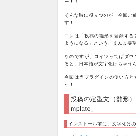
ー！！
そんな時に役立つのが、今回ご
す！
コレは「投稿の
雛形
を登録する
ようになる」という、まんま要
なのですが、コイツってばダウ
ると、日本語が
文字化け
ちゃう
今回は当
プラグイン
の
使い方
と
っ！
投稿の定型文（雛形）を作
mplate」
インストール前に、文字化け