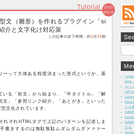
Tutorial
2013
04/16
の定型文（雛形）を作れるプラグイン「si
te」の紹介と文字化け対応策
Se
この記事の読了時間：約
3
分
26
秒
Me
リーって大体ある程度決まった形式というか、基
comp
din
エッ
rdP
ている「前文」から始まり、「中タイトル」「解
Lar
説文」「参照リンク紹介」「あとがき」といった
Sou
リを
定型文
化されています。
XA
Lar
中にそれぞれHTMLタグで上記のパターンを記述しま
XAM
する
手書きするのは無駄無駄ムダムダムダァァァー
Vir