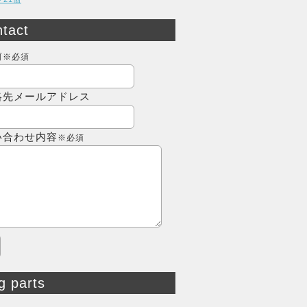
tact
前
※必須
絡先メールアドレス
い合わせ内容
※必須
g parts